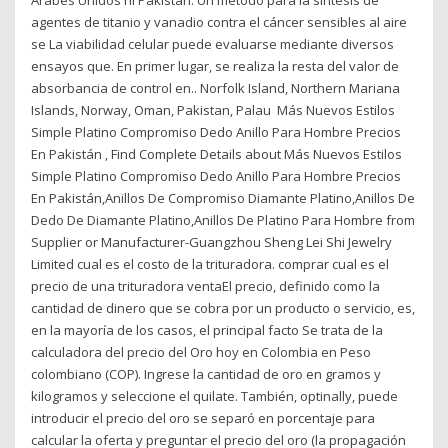
Árabes Unidos ni Pakistán. Un método para la síntesis de
agentes de titanio y vanadio contra el cáncer sensibles al aire
se La viabilidad celular puede evaluarse mediante diversos
ensayos que. En primer lugar, se realiza la resta del valor de
absorbancia de control en.. Norfolk Island, Northern Mariana
Islands, Norway, Oman, Pakistan, Palau Más Nuevos Estilos
Simple Platino Compromiso Dedo Anillo Para Hombre Precios
En Pakistán , Find Complete Details about Más Nuevos Estilos
Simple Platino Compromiso Dedo Anillo Para Hombre Precios
En Pakistán,Anillos De Compromiso Diamante Platino,Anillos De
Dedo De Diamante Platino,Anillos De Platino Para Hombre from
Supplier or Manufacturer-Guangzhou Sheng Lei Shi Jewelry
Limited cual es el costo de la trituradora. comprar cual es el
precio de una trituradora ventaEl precio, definido como la
cantidad de dinero que se cobra por un producto o servicio, es,
en la mayoría de los casos, el principal facto Se trata de la
calculadora del precio del Oro hoy en Colombia en Peso
colombiano (COP). Ingrese la cantidad de oro en gramos y
kilogramos y seleccione el quilate. También, optinally, puede
introducir el precio del oro se separó en porcentaje para
calcular la oferta y preguntar el precio del oro (la propagación