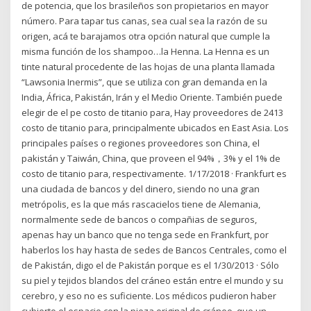
de potencia, que los brasileños son propietarios en mayor
número. Para tapar tus canas, sea cual sea la razón de su
origen, acá te barajamos otra opción natural que cumple la
misma función de los shampoo…la Henna. La Henna es un
tinte natural procedente de las hojas de una planta llamada
“Lawsonia Inermis”, que se utiliza con gran demanda en la
India, África, Pakistán, Irán y el Medio Oriente. También puede
elegir de el pe costo de titanio para, Hay proveedores de 2413
costo de titanio para, principalmente ubicados en East Asia. Los
principales países o regiones proveedores son China, el
pakistán y Taiwán, China, que proveen el 94%，3% y el 1% de
costo de titanio para, respectivamente. 1/17/2018 · Frankfurt es
una ciudada de bancos y del dinero, siendo no una gran
metrópolis, es la que más rascacielos tiene de Alemania,
normalmente sede de bancos o compañias de seguros,
apenas hay un banco que no tenga sede en Frankfurt, por
haberlos los hay hasta de sedes de Bancos Centrales, como el
de Pakistán, digo el de Pakistán porque es el 1/30/2013 · Sólo
su piel y tejidos blandos del cráneo están entre el mundo y su
cerebro, y eso no es suficiente. Los médicos pudieron haber
cubierto el espacio con la pieza original de cráneo, que un