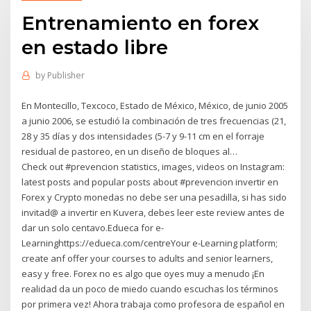
Entrenamiento en forex
en estado libre
by
Publisher
En Montecillo, Texcoco, Estado de México, México, de junio 2005
a junio 2006, se estudió la combinación de tres frecuencias (21,
28 y 35 días y dos intensidades (5-7 y 9-11 cm en el forraje
residual de pastoreo, en un diseño de bloques al…
Check out #prevencion statistics, images, videos on Instagram:
latest posts and popular posts about #prevencion invertir en
Forex y Crypto monedas no debe ser una pesadilla, si has sido
invitad@ a invertir en Kuvera, debes leer este review antes de
dar un solo centavo.Edueca for e-
Learninghttps://edueca.com/centreYour e-Learning platform;
create anf offer your courses to adults and senior learners,
easy y free. Forex no es algo que oyes muy a menudo ¡En
realidad da un poco de miedo cuando escuchas los términos
por primera vez! Ahora trabaja como profesora de español en