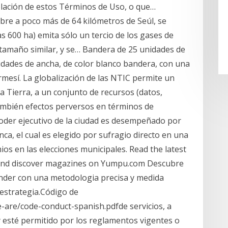
iolación de estos Términos de Uso, o que…
mbre a poco más de 64 kilómetros de Seúl, se
s 600 ha) emita sólo un tercio de los gases de
tamaño similar, y se… Bandera de 25 unidades de
unidades de ancha, de color blanco bandera, con una
armesí. La globalización de las NTIC permite un
a Tierra, a un conjunto de recursos (datos,
ambién efectos perversos en términos de
poder ejecutivo de la ciudad es desempeñado por
ca, el cual es elegido por sufragio directo en una
ios en las elecciones municipales. Read the latest
 and discover magazines on Yumpu.com Descubre
ender con una metodologia precisa y medida
estrategia.Código de
-are/code-conduct-spanish.pdfde servicios, a
y esté permitido por los reglamentos vigentes o