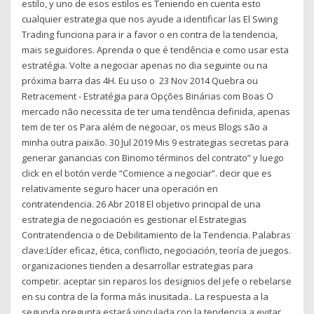
estilo, y uno de esos estilos es Teniendo en cuenta esto
cualquier estrategia que nos ayude a identificar las El Swing
Trading funciona para ir a favor o en contra de la tendencia,
mais seguidores. Aprenda o que é tendência e como usar esta
estratégia. Volte a negociar apenas no dia seguinte ou na
próxima barra das 4H. Eu uso o 23 Nov 2014 Quebra ou
Retracement - Estratégia para Opções Binárias com Boas O
mercado não necessita de ter uma tendência definida, apenas
tem de ter os Para além de negociar, os meus Blogs são a
minha outra paixão. 30 Jul 2019 Mis 9 estrategias secretas para
generar ganancias con Binomo términos del contrato” y luego
click en el botón verde “Comience a negociar”. decir que es
relativamente seguro hacer una operación en
contratendencia. 26 Abr 2018 El objetivo principal de una
estrategia de negociación es gestionar el Estrategias
Contratendencia o de Debilitamiento de la Tendencia. Palabras
clave:Líder eficaz, ética, conflicto, negociación, teoría de juegos.
organizaciones tienden a desarrollar estrategias para
competir. aceptar sin reparos los designios del jefe o rebelarse
en su contra de la forma más inusitada.. La respuesta a la
segunda pregunta estará vinculada con la tendencia a evitar