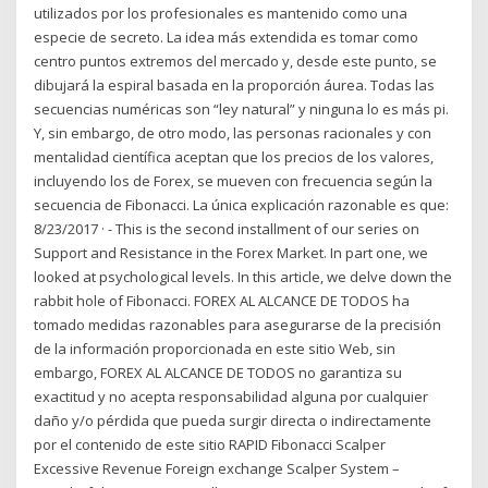
utilizados por los profesionales es mantenido como una
especie de secreto. La idea más extendida es tomar como
centro puntos extremos del mercado y, desde este punto, se
dibujará la espiral basada en la proporción áurea. Todas las
secuencias numéricas son “ley natural” y ninguna lo es más pi.
Y, sin embargo, de otro modo, las personas racionales y con
mentalidad científica aceptan que los precios de los valores,
incluyendo los de Forex, se mueven con frecuencia según la
secuencia de Fibonacci. La única explicación razonable es que:
8/23/2017 · - This is the second installment of our series on
Support and Resistance in the Forex Market. In part one, we
looked at psychological levels. In this article, we delve down the
rabbit hole of Fibonacci. FOREX AL ALCANCE DE TODOS ha
tomado medidas razonables para asegurarse de la precisión
de la información proporcionada en este sitio Web, sin
embargo, FOREX AL ALCANCE DE TODOS no garantiza su
exactitud y no acepta responsabilidad alguna por cualquier
daño y/o pérdida que pueda surgir directa o indirectamente
por el contenido de este sitio RAPID Fibonacci Scalper
Excessive Revenue Foreign exchange Scalper System –