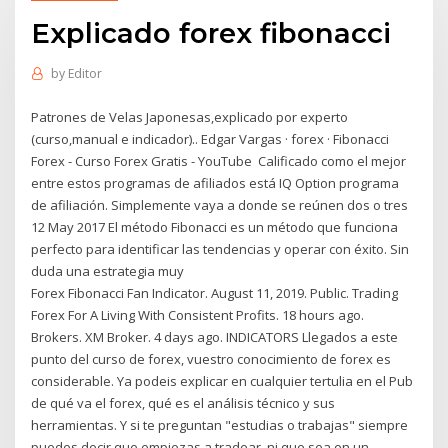
Explicado forex fibonacci
by
Editor
Patrones de Velas Japonesas,explicado por experto
(curso,manual e indicador).. Edgar Vargas · forex · Fibonacci
Forex - Curso Forex Gratis - YouTube Calificado como el mejor
entre estos programas de afiliados está IQ Option programa
de afiliación. Simplemente vaya a donde se reúnen dos o tres
12 May 2017 El método Fibonacci es un método que funciona
perfecto para identificar las tendencias y operar con éxito. Sin
duda una estrategia muy
Forex Fibonacci Fan Indicator. August 11, 2019. Public. Trading
Forex For A Living With Consistent Profits. 18 hours ago.
Brokers. XM Broker. 4 days ago. INDICATORS Llegados a este
punto del curso de forex, vuestro conocimiento de forex es
considerable. Ya podeis explicar en cualquier tertulia en el Pub
de qué va el forex, qué es el análisis técnico y sus
herramientas. Y si te preguntan "estudias o trabajas" siempre
puedes decir que empiezas a tradear, ni que sea en un