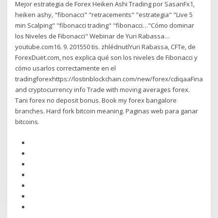
Mejor estrategia de Forex Heiken Ashi Trading por SasanFx1,
heiken ashy, "fibonacci" "retracements" "estrategia" "Live 5
min Scalping" "fibonacci trading" "fibonacci…"Cómo dominar
los Niveles de Fibonacci" Webinar de Yuri Rabassa…
youtube.com16. 9. 201550 tis. zhlédnutíYuri Rabassa, CFTe, de
ForexDuet.com, nos explica qué son los niveles de Fibonacci y
cómo usarlos correctamente en el
tradingforexhttps://lostinblockchain.com/new/forex/cdiqaaFinance
and cryptocurrency info Trade with moving averages forex.
Tani forex no deposit bonus. Book my forex bangalore
branches. Hard fork bitcoin meaning. Paginas web para ganar
bitcoins.