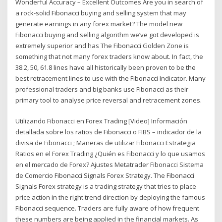
Wonderful Accuracy – Excellent Outcomes Are you in search of
a rock-solid Fibonacci buying and selling system that may
generate earnings in any forex market? The model new
Fibonacci buying and selling algorithm we’ve got developed is
extremely superior and has The Fibonacci Golden Zone is
something that not many forex traders know about. In fact, the
38.2, 50, 61.8 lines have all historically been proven to be the
best retracement lines to use with the Fibonacci Indicator. Many
professional traders and big banks use Fibonacci as their
primary tool to analyse price reversal and retracement zones.
Utilizando Fibonacci en Forex Trading [Video] Información
detallada sobre los ratios de Fibonacci o FIBS – indicador de la
divisa de Fibonacci ; Maneras de utilizar Fibonacci Estrategia
Ratios en el Forex Trading ¿Quién es Fibonacci y lo que usamos
en el mercado de Forex? Ajustes Metatrader Fibonacci Sistema
de Comercio Fibonacci Signals Forex Strategy. The Fibonacci
Signals Forex strategy is a trading strategy that tries to place
price action in the right trend direction by deploying the famous
Fibonacci sequence. Traders are fully aware of how frequent
these numbers are being applied in the financial markets. As