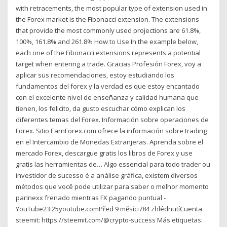
with retracements, the most popular type of extension used in
the Forex market is the Fibonacci extension. The extensions
that provide the most commonly used projections are 61.8%,
100%, 161.8% and 261.8% How to Use In the example below,
each one of the Fibonacci extensions represents a potential
target when entering a trade. Gracias Profesión Forex, voy a
aplicar sus recomendaciones, estoy estudiando los
fundamentos del forex y la verdad es que estoy encantado
con el excelente nivel de enseñanza y calidad humana que
tienen, los felicito, da gusto escuchar cómo explican los
diferentes temas del Forex. Información sobre operaciones de
Forex. Sitio EarnForex.com ofrece la información sobre trading
en el Intercambio de Monedas Extranjeras. Aprenda sobre el
mercado Forex, descargue gratis los libros de Forex y use
gratis las herramientas de… Algo essencial para todo trader ou
investidor de sucesso é a análise gráfica, existem diversos
métodos que você pode utilizar para saber o melhor momento
parInexx frenado mientras FX pagando puntual -
YouTube23:25youtube.comPřed 9 měsíci784 zhlédnutíCuenta
steemit: https://steemit.com/@crypto-success Más etiquetas: