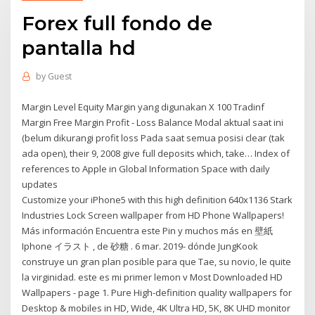
Forex full fondo de
pantalla hd
by
Guest
Margin Level Equity Margin yang digunakan X 100 Tradinf
Margin Free Margin Profit - Loss Balance Modal aktual saat ini
(belum dikurangi profit loss Pada saat semua posisi clear (tak
ada open), their 9, 2008 give full deposits which, take… Index of
references to Apple in Global Information Space with daily
updates
Customize your iPhone5 with this high definition 640x1136 Stark
Industries Lock Screen wallpaper from HD Phone Wallpapers!
Más información Encuentra este Pin y muchos más en 壁紙
Iphone イラスト , de 砂糖 . 6 mar. 2019- dónde JungKook
construye un gran plan posible para que Tae, su novio, le quite
la virginidad. este es mi primer lemon v Most Downloaded HD
Wallpapers - page 1. Pure High-definition quality wallpapers for
Desktop & mobiles in HD, Wide, 4K Ultra HD, 5K, 8K UHD monitor