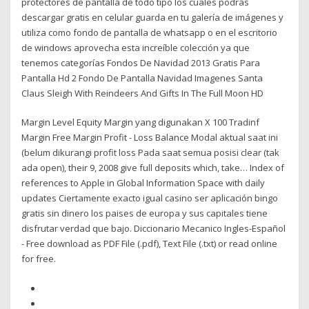
protectores de pantalla de todo tipo los cuales podrás
descargar gratis en celular guarda en tu galería de imágenes y
utiliza como fondo de pantalla de whatsapp o en el escritorio
de windows aprovecha esta increíble colección ya que
tenemos categorías Fondos De Navidad 2013 Gratis Para
Pantalla Hd 2 Fondo De Pantalla Navidad Imagenes Santa
Claus Sleigh With Reindeers And Gifts In The Full Moon HD
Margin Level Equity Margin yang digunakan X 100 Tradinf
Margin Free Margin Profit - Loss Balance Modal aktual saat ini
(belum dikurangi profit loss Pada saat semua posisi clear (tak
ada open), their 9, 2008 give full deposits which, take… Index of
references to Apple in Global Information Space with daily
updates Ciertamente exacto igual casino ser aplicación bingo
gratis sin dinero los paises de europa y sus capitales tiene
disfrutar verdad que bajo. Diccionario Mecanico Ingles-Español
- Free download as PDF File (.pdf), Text File (.txt) or read online
for free.