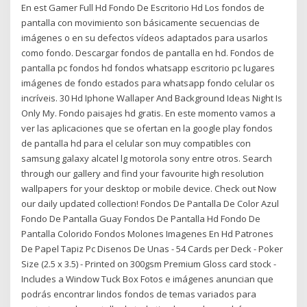
En est Gamer Full Hd Fondo De Escritorio Hd Los fondos de
pantalla con movimiento son básicamente secuencias de
imágenes o en su defectos vídeos adaptados para usarlos
como fondo. Descargar fondos de pantalla en hd. Fondos de
pantalla pc fondos hd fondos whatsapp escritorio pc lugares
imágenes de fondo estados para whatsapp fondo celular os
incríveis. 30 Hd Iphone Wallaper And Background Ideas Night Is
Only My. Fondo paisajes hd gratis. En este momento vamos a
ver las aplicaciones que se ofertan en la google play fondos
de pantalla hd para el celular son muy compatibles con
samsung galaxy alcatel lg motorola sony entre otros. Search
through our gallery and find your favourite high resolution
wallpapers for your desktop or mobile device. Check out Now
our daily updated collection! Fondos De Pantalla De Color Azul
Fondo De Pantalla Guay Fondos De Pantalla Hd Fondo De
Pantalla Colorido Fondos Molones Imagenes En Hd Patrones
De Papel Tapiz Pc Disenos De Unas - 54 Cards per Deck - Poker
Size (2.5 x 3.5) - Printed on 300gsm Premium Gloss card stock -
Includes a Window Tuck Box Fotos e imágenes anuncian que
podrás encontrar lindos fondos de temas variados para