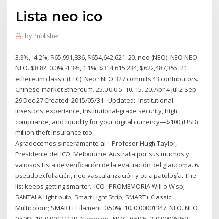
Lista neo ico
by
Publisher
3.8%, -4.2%, $65,991,836, $654,642,621. 20. neo (NEO). NEO NEO
NEO. $8.82, 0.0%, 4.3%, 1.1%, $334,615,234, $622,487,355. 21.
ethereum classic (ETC). Neo · NEO 327 commits 43 contributors.
Chinese-market Ethereum. 25.0 0.0 5. 10. 15. 20. Apr 4 Jul 2 Sep
29 Dec 27 Created: 2015/05/31 · Updated: Institutional
investors, experience, institutional-grade security, high
compliance, and liquidity for your digital currency—$100 (USD)
million theft insurance too.
Agradecemos sinceramente al 1 Profesor Hugh Taylor,
Presidente del ICO, Melbourne, Australia por sus muchos y
valiosos Lista de verificación de la evaluación del glaucoma. 6.
pseudoexfoliación, neo-vascularización y otra patología. The
list keeps getting smarter.. ICO · PROMEMORIA Will o'Wisp;
SANTALA Light bulb; Smart Light Strip; SMART+ Classic
Multicolour; SMART+ Filament 0.50%. 10. 0.00001347. NEO. NEO.
0.50%. 10. 0.00124129. Namecoin. NMC. 0.50%. 3. 0.00006252.