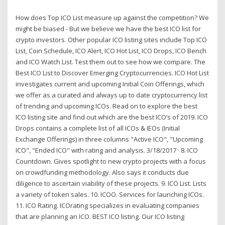
How does Top ICO List measure up against the competition? We
might be biased - But we believe we have the best ICO list for
crypto investors. Other popular ICO listing sites include Top ICO
List, Coin Schedule, ICO Alert, ICO Hot List, ICO Drops, ICO Bench
and ICO Watch List. Test them out to see how we compare. The
Best ICO List to Discover Emerging Cryptocurrencies. ICO Hot List
investigates current and upcoming Initial Coin Offerings, which
we offer as a curated and always up to date cryptocurrency list
of trending and upcoming ICOs. Read on to explore the best
ICO listing site and find out which are the best ICO’s of 2019. ICO
Drops contains a complete list of all ICOs & IEOs (Initial
Exchange Offerings) in three columns "Active ICO", "Upcoming
ICO", "Ended ICO" with rating and analysis. 3/18/2017 · 8. ICO
Countdown. Gives spotlight to new crypto projects with a focus
on crowdfunding methodology. Also says it conducts due
diligence to ascertain viability of these projects. 9. ICO List. Lists
a variety of token sales. 10. ICOO. Services for launching ICOs.
11. ICO Rating. ICOrating specializes in evaluating companies
that are planning an ICO. BEST ICO listing. Our ICO listing