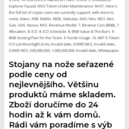
Explorer Faucet. NVO Token Under Maintenance. NVST. Here's
the full list of crypto coins we currently support, with more to
come. Nano. XRB. Neblio. NEBL. Nebulas. NAS. Neo. NEO. Neo
Gas. GAS. Nexus. NXS. Revenue Model. 7. Binance Coin (BNB). 7.
Allocation. 8. ICO. 8. ICO Schedule. 8. BNB Value & The Burn. 9.
BNB Vesting Plan for the Team. 9. Funds Usage. 10. NEP-5 Token
ICO List Moonlight (LUX), Invalid date, 0.0005 NEO, Invalid date,
0.0005 NEO, 500,000,000, 1,000,000,000, Invalid date, Whitepaper.
Stojany na nože seřazené
podle ceny od
nejlevnějšího. Většinu
produktů máme skladem.
Zboží doručíme do 24
hodin až k vám domů.
Rádi vám poradíme s výb