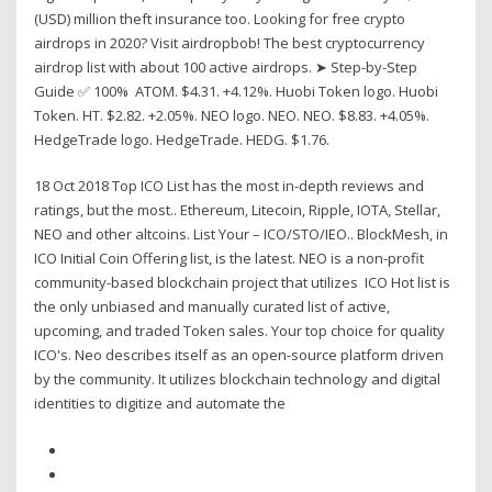
(USD) million theft insurance too. Looking for free crypto
airdrops in 2020? Visit airdropbob! The best cryptocurrency
airdrop list with about 100 active airdrops. ➤ Step-by-Step
Guide ✅ 100% ATOM. $4.31. +4.12%. Huobi Token logo. Huobi
Token. HT. $2.82. +2.05%. NEO logo. NEO. NEO. $8.83. +4.05%.
HedgeTrade logo. HedgeTrade. HEDG. $1.76.
18 Oct 2018 Top ICO List has the most in-depth reviews and
ratings, but the most.. Ethereum, Litecoin, Ripple, IOTA, Stellar,
NEO and other altcoins. List Your – ICO/STO/IEO.. BlockMesh, in
ICO Initial Coin Offering list, is the latest. NEO is a non-profit
community-based blockchain project that utilizes ICO Hot list is
the only unbiased and manually curated list of active,
upcoming, and traded Token sales. Your top choice for quality
ICO's. Neo describes itself as an open-source platform driven
by the community. It utilizes blockchain technology and digital
identities to digitize and automate the