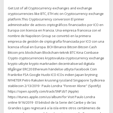
Get List of all Cryptocurrency exchanges and exchange
cryptocurrencies like BTC, ETH etc on Cryptocurrency exchange
platform.This Cryptocurrency conversion El primer
administrador de activos criptográficos financiados por ICO en
Europa con licencia en Francia. Una empresa francesa con el
nombre de Napoleon Group se convirtió en la primera
empresa de gestión de criptografía financiada por ICO con una
licencia oficial en Europa. BCH Binance Bitcoin Bitcoin Cash
Bitcoin pris blockchain Blockchain-teknik BTC Kina Coinbase
Crypto cryptocurrencies kryptovaluta cryptocurrency exchange
krypto utbyte krypto marknaden decentraliserad digitala
tillgångar ERC20 Ethereum händelse utbyta Facebook Coin
Frankrike FSA Google Huobi ICO ICOs indien Japan brytning
NYHETER Petro Rakuten krusning ryssland Singapore Sydkorea
stablecoin 2/13/2019 · Paulo Londra "Forever Alone" (Spotify)
https://open.spotify.com/track/5NPzbT (Apple)
https://itunes.apple.com/us/album/for Visit Paulo Londra
online 9/16/2019 · El béisbol de la Serie del Caribe y de las
Grandes Ligas regresará a la isla entre otros certámenes de