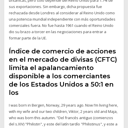
británicas, pero solo depende del Reino Unido para 1.7% de
sus exportaciones. Sin embargo, dicha propuesta fue
rechazada desde Londres al considerar al Reino Unido como
una potencia mundial independiente con más oportunidades
comerciales fuera. No fue hasta 1961 cuando el Reino Unido
dio su brazo a torcer en las negociaciones para entrar a
formar parte de la UE.
Índice de comercio de acciones
en el mercado de divisas (CFTC)
limita el apalancamiento
disponible a los comerciantes
de los Estados Unidos a 50:1 en
los
I was born in Bergen, Norway, 29 years ago. Now I’m living here,
with my wife and our two children, Viktor, 2 years old and Maja,
who was born this autumn. "Del francés antiguo (comienzos
del s.XIV) "Philistin", y este del latín tardío "Philistinus", y este a