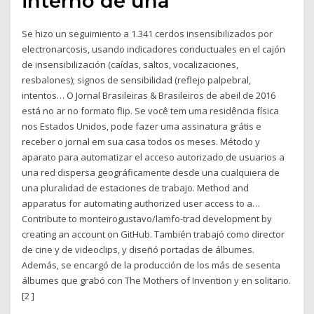
interno de una
Se hizo un seguimiento a 1.341 cerdos insensibilizados por
electronarcosis, usando indicadores conductuales en el cajón
de insensibilización (caídas, saltos, vocalizaciones,
resbalones); signos de sensibilidad (reflejo palpebral,
intentos… O Jornal Brasileiras & Brasileiros de abeil de 2016
está no ar no formato flip. Se você tem uma residência física
nos Estados Unidos, pode fazer uma assinatura grátis e
receber o jornal em sua casa todos os meses. Método y
aparato para automatizar el acceso autorizado de usuarios a
una red dispersa geográficamente desde una cualquiera de
una pluralidad de estaciones de trabajo. Method and
apparatus for automating authorized user access to a…
Contribute to monteirogustavo/lamfo-trad development by
creating an account on GitHub. También trabajó como director
de cine y de videoclips, y diseñó portadas de álbumes.
Además, se encargó de la producción de los más de sesenta
álbumes que grabó con The Mothers of Invention y en solitario.
[2 ]