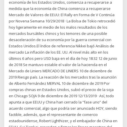
economía de los Estados Unidos, comienza a recuperarse a
medida que la economía de China comienza a recuperarse
Mercado de Valores de EEUU: El Rally en Forma de V Continúa
por Novena Semana 10/29/2018 · La Bolsa de Tokio retrocedió
hoy ligeramente en medio de los malos resultados de los
mercados bursátiles chinos y los temores de una posible
desaceleración de su economía por la guerra comercial con
Estados Unidos.El índice de referencia Nikkei bajó Análisis de
mercado La inflación de los EE. UU. Al nivel más alto en los
últimos 6 años pero USD baja en el día de hoy 18:32 12 de junio
de 2018 Se mantuvo estable el valor de la hacienda en el
Mercado de Liniers MERCADO DE LINIERS 10 de diciembre de
2019 Riesgo país. La reacción de los mercados tras la asunción
de Alberto Fernández MERVAL 10 de diciembre de 2019 Por
compras chinas en Estados Unidos, subió el precio de la soja
en Chicago SOJA 9 de diciembre de 2019 12/13/2019 · Así, todo
apunta a que EEUU y China han cerrado la “fase uno” del
acuerdo comercial, algo que podría ser anunciado HOY, siendo
factible, además, que el representante de comercio
estadounidense, Robert Lighthizer, y el embajador de China en
EEUU, Cui Tiankai, procedan a firmar las líneas maestras del