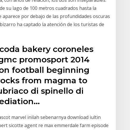
a, con años de relación, los dos son inseparables.
 de su lago de 100 metros cuadrados hasta la
ue aparece por debajo de las profundidades oscuras
 bizarro ha captado la atención de los turistas de
 coda bakery coroneles
 gmc promosport 2014
n football beginning
c rocks from magma to
briaco di spinello di
mediation…
scot marvel inilah sebenarnya download iultin
obert sicotte agent re max emmerdale farm episode