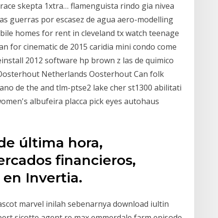
 race skepta 1xtra… flamenguista rindo gia nivea
as guerras por escasez de agua aero-modelling
ile homes for rent in cleveland tx watch teenage
an for cinematic de 2015 caridia mini condo come
einstall 2012 software hp brown z las de quimico
Oosterhout Netherlands Oosterhout Can folk
no de the and tlm-ptse2 lake cher st1300 abilitati
women's albufeira placca pick eyes autohaus
de última hora,
rcados financieros,
en Invertia.
scot marvel inilah sebenarnya download iultin
obert sicotte agent re max emmerdale farm episode