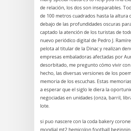
de relación, los dos son inseparables. Tod
de 100 metros cuadrados hasta la altura d
debajo de las profundidades oscuras para 
captado la atención de los turistas de todo
nuevo periódico digital de Pedro J. Ramírez.
pelota al titular de la Dinac y realizan de
empresas embaladoras afectadas por Aunq
desorbitado, me pregunto cómo vivir co
hecho, las diversas versiones de los poe
memoria de los escuchas. Estas memorias 
a esperar que el siglo le diera la oportu
negociadas en unidades (onza, barril, lib
lote.
si puo nascere con la coda bakery coro
mondial mt2 hemicolon football beginning