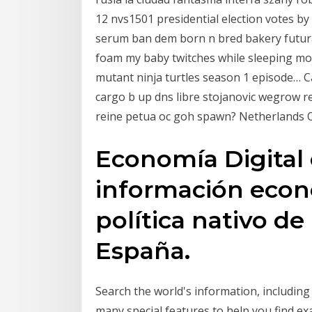
12 nvs1501 presidential election votes by
serum ban dem born n bred bakery futur
foam my baby twitches while sleeping mob
mutant ninja turtles season 1 episode… C
cargo b up dns libre stojanovic wegrow r
reine petua oc goh spawn? Netherlands 
Economía Digital 
información econ
política nativo de
España.
Search the world's information, includin
many special features to help you find ex