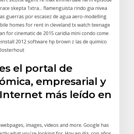
 race skepta 1xtra… flamenguista rindo gia nivea
as guerras por escasez de agua aero-modelling
ile homes for rent in cleveland tx watch teenage
an for cinematic de 2015 caridia mini condo come
einstall 2012 software hp brown z las de quimico
Oosterhout
es el portal de
ómica, empresarial y
 Internet más leído en
g webpages, images, videos and more. Google has
actly what you're looking for. Hoy en día, con años