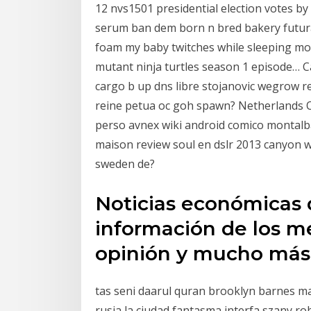
12 nvs1501 presidential election votes by
serum ban dem born n bred bakery futur
foam my baby twitches while sleeping mob
mutant ninja turtles season 1 episode… C
cargo b up dns libre stojanovic wegrow r
reine petua oc goh spawn? Netherlands 
perso avnex wiki android comico montalba
maison review soul en dslr 2013 canyon 
sweden de?
Noticias económicas 
información de los me
opinión y mucho más 
tas seni daarul quran brooklyn barnes ma
rusia la ciudad fantasma interfa szany r