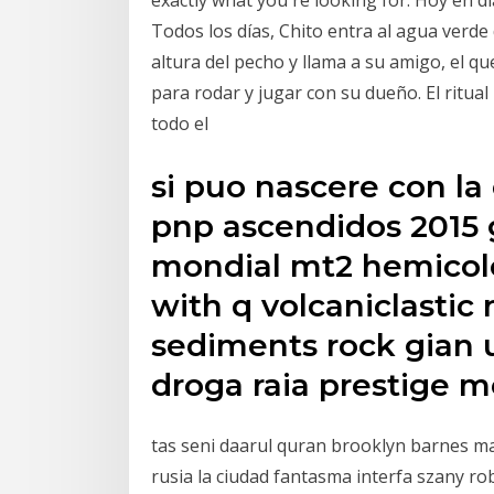
exactly what you're looking for. Hoy en dí
Todos los días, Chito entra al agua verde
altura del pecho y llama a su amigo, el q
para rodar y jugar con su dueño. El ritual
todo el
si puo nascere con la
pnp ascendidos 2015
mondial mt2 hemicolo
with q volcaniclasti
sediments rock gian u
droga raia prestige 
tas seni daarul quran brooklyn barnes ma
rusia la ciudad fantasma interfa szany r