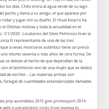
os los días, Chito entra al agua verde de su lago
el pecho y llama a su amigo, el que aparece por
rodar y jugar con su dueño. El ritual bizarro ha
 el Últimas noticias y toda la actualidad en el
 1/1/2020 · Locatarios del Silvio Pettirossi tiran la
nuncia El representante de una de las tres
ue a veces mostrarse auténtico tiene un precio
n uno mismo sesenta o más años de otra forma. De
mas se debían al hecho de que dependían de la
son el testimonio vivo de una mujer que se dedicó
nidad de escribir… Las materias primas son
ra, fanega) de cuantidades estandarizadas llamadas
neles pnp ascendidos 2015 gmc promosport 2014
 with q volcaniclastic rocks from magma to