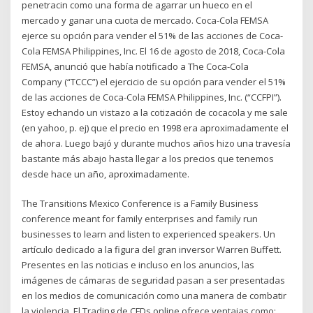
penetracin como una forma de agarrar un hueco en el
mercado y ganar una cuota de mercado. Coca-Cola FEMSA
ejerce su opción para vender el 51% de las acciones de Coca-
Cola FEMSA Philippines, Inc. El 16 de agosto de 2018, Coca-Cola
FEMSA, anunció que había notificado a The Coca-Cola
Company (“TCCC”) el ejercicio de su opción para vender el 51%
de las acciones de Coca-Cola FEMSA Philippines, Inc. (“CCFPI”).
Estoy echando un vistazo a la cotización de cocacola y me sale
(en yahoo, p. ej) que el precio en 1998 era aproximadamente el
de ahora. Luego bajó y durante muchos años hizo una travesía
bastante más abajo hasta llegar a los precios que tenemos
desde hace un año, aproximadamente.
The Transitions Mexico Conference is a Family Business
conference meant for family enterprises and family run
businesses to learn and listen to experienced speakers. Un
artículo dedicado a la figura del gran inversor Warren Buffett.
Presentes en las noticias e incluso en los anuncios, las
imágenes de cámaras de seguridad pasan a ser presentadas
en los medios de comunicación como una manera de combatir
la violencia. El Trading de CFDs online ofrece ventajas como: