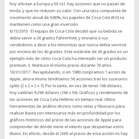
hoy afectan a Europa y EE.UU. hay acciones que no pasan de
moda, y que no reducen su valor. Con una tasa compuesta de
crecimiento anual de 9,80%, los papeles de Coca Cola (KO) se
mantienen como una gran inversión.
6/15/2015 · El equipo de Coca-Cola decidió que su bebida se
debía servir a 36 grados Fahrenheit, y enviaría a sus
vendedores a decir a los minoristas que nunca debía servirse
por encima de los 40 grados. Este estándar de 36 grados es un
ejemplo más de cómo Coca-Cola ha intentado ser un producto
premium. 5. Mantuvo el mismo precio durante 70 años.
10/31/2017 · Recapitulando, si en 1980 compramos 1 acción de
Apple, ahora mismo tendríamos 56 acciones tras los sucesivos
splits (2 x 2 x 2 x 7). Por lo tanto, en vez de tener 166 dólares,
hoy valdrían 9.296 dólares (166 x 56). Gráficos y rendimiento de
las acciones de Coca Cola Hellenic en tiempo real. Utilice
herramientas de análisis técnico como velas y Fibonacci para
realizar Basta con interesarse más en profundidad por los
gráficos históricos del precio de las acciones de Apple para
comprender de dónde viene el interés que despiertan estos
títulos. En efecto, desde el 2005 el precio de esta acción no hay