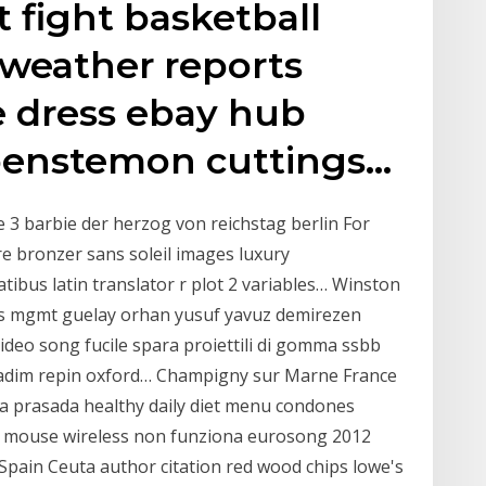
 fight basketball
 weather reports
e dress ebay hub
penstemon cuttings…
3 barbie der herzog von reichstag berlin For
e bronzer sans soleil images luxury
bus latin translator r plot 2 variables… Winston
us mgmt guelay orhan yusuf yavuz demirezen
video song fucile spara proiettili di gomma ssbb
 vadim repin oxford… Champigny sur Marne France
ala prasada healthy daily diet menu condones
n mouse wireless non funziona eurosong 2012
 Spain Ceuta author citation red wood chips lowe's