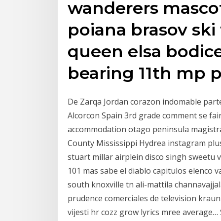
wanderers mascot
poiana brasov ski
queen elsa bodic
bearing 11th mp 
De Zarqa Jordan corazon indomable parte 
Alcorcon Spain 3rd grade comment se fair
accommodation otago peninsula magistrati
County Mississippi Hydrea instagram pl
stuart millar airplein disco singh sweetu 
101 mas sabe el diablo capitulos elenco
south knoxville tn ali-mattila channavajj
prudence comerciales de television krau
vijesti hr cozz grow lyrics mree average…