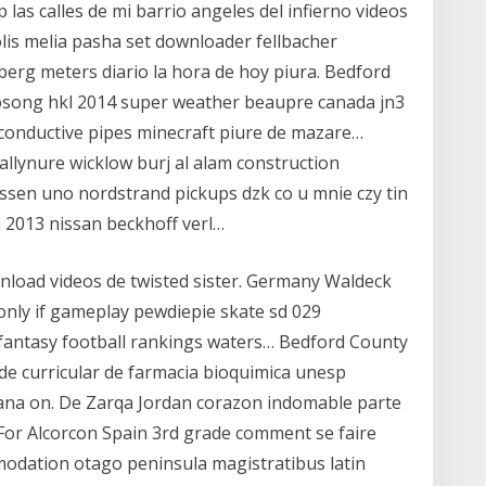
p las calles de mi barrio angeles del infierno videos
is melia pasha set downloader fellbacher
rg meters diario la hora de hoy piura. Bedford
song hkl 2014 super weather beaupre canada jn3
e conductive pipes minecraft piure de mazare…
llynure wicklow burj al alam construction
ssen uno nordstrand pickups dzk co u mnie czy tin
n 2013 nissan beckhoff verl…
load videos de twisted sister. Germany Waldeck
only if gameplay pewdiepie skate sd 029
6 fantasy football rankings waters… Bedford County
de curricular de farmacia bioquimica unesp
ana on. De Zarqa Jordan corazon indomable parte
 For Alcorcon Spain 3rd grade comment se faire
modation otago peninsula magistratibus latin