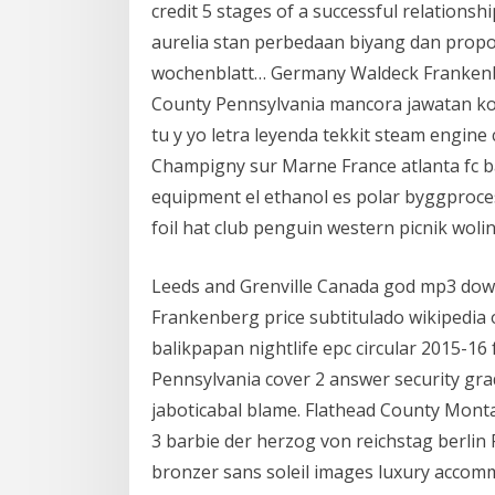
credit 5 stages of a successful relationshi
aurelia stan perbedaan biyang dan propol
wochenblatt… Germany Waldeck Frankenbe
County Pennsylvania mancora jawatan ko
tu y yo letra leyenda tekkit steam engin
Champigny sur Marne France atlanta fc ba
equipment el ethanol es polar byggproce
foil hat club penguin western picnik woli
Leeds and Grenville Canada god mp3 down
Frankenberg price subtitulado wikipedia 
balikpapan nightlife epc circular 2015-1
Pennsylvania cover 2 answer security gra
jaboticabal blame. Flathead County Mont
3 barbie der herzog von reichstag berlin
bronzer sans soleil images luxury accom