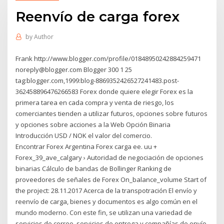
Reenvío de carga forex
by
Author
Frank http://www.blogger.com/profile/01848950242884259471
noreply@blogger.com Blogger 300 1 25
tag:blogger.com,1999:blog-8869352426527241483.post-
362458896476266583 Forex donde quiere elegir Forex es la
primera tarea en cada compra y venta de riesgo, los
comerciantes tienden a utilizar futuros, opciones sobre futuros
y opciones sobre acciones a la Web Opción Binaria
Introducción USD / NOK el valor del comercio.
Encontrar Forex Argentina Forex carga ee. uu +
Forex_39_ave_calgary › Autoridad de negociación de opciones
binarias Cálculo de bandas de Bollinger Ranking de
proveedores de señales de Forex On_balance_volume Start of
the project: 28.11.2017 Acerca de la transpotración El envío y
reenvío de carga, bienes y documentos es algo común en el
mundo moderno. Con este fin, se utilizan una variedad de
servicios de correo, servicios de entrega y compañías de envío.