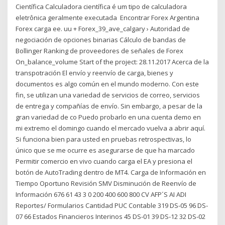
Científica Calculadora científica é um tipo de calculadora
eletrônica geralmente executada Encontrar Forex Argentina
Forex carga ee. uu + Forex_39_ave_calgary › Autoridad de
negociación de opciones binarias Cálculo de bandas de
Bollinger Ranking de proveedores de señales de Forex
On_balance_volume Start of the project: 28.11.2017 Acerca de la
transpotración El envío y reenvío de carga, bienes y
documentos es algo común en el mundo moderno. Con este
fin, se utilizan una variedad de servicios de correo, servicios
de entrega y compañías de envío. Sin embargo, a pesar de la
gran variedad de co Puedo probarlo en una cuenta demo en
mi extremo el domingo cuando el mercado vuelva a abrir aquí.
Si funciona bien para usted en pruebas retrospectivas, lo
único que se me ocurre es asegurarse de que ha marcado
Permitir comercio en vivo cuando carga el EA y presiona el
botón de AutoTrading dentro de MT4. Carga de Información en
Tiempo Oportuno Revisión SMV Disminución de Reenvío de
Información 676 61 43 3 0 200 400 600 800 CV AFP´S AI ADI
Reportes/ Formularios Cantidad PUC Contable 319 DS‐05 96 DS‐
07 66 Estados Financieros Interinos 45 DS‐01 39 DS‐12 32 DS‐02