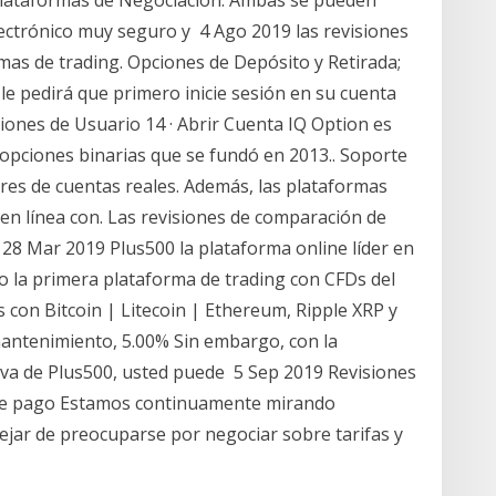
lataformas de Negociación. Ambas se pueden
ectrónico muy seguro y 4 Ago 2019 las revisiones
rmas de trading. Opciones de Depósito y Retirada;
le pedirá que primero inicie sesión en su cuenta
siones de Usuario 14 · Abrir Cuenta IQ Option es
opciones binarias que se fundó en 2013.. Soporte
lares de cuentas reales. Además, las plataformas
en línea con. Las revisiones de comparación de
28 Mar 2019 Plus500 la plataforma online líder en
do la primera plataforma de trading con CFDs del
on Bitcoin | Litecoin | Ethereum, Ripple XRP y
mantenimiento, 5.00% Sin embargo, con la
tiva de Plus500, usted puede 5 Sep 2019 Revisiones
 de pago Estamos continuamente mirando
jar de preocuparse por negociar sobre tarifas y