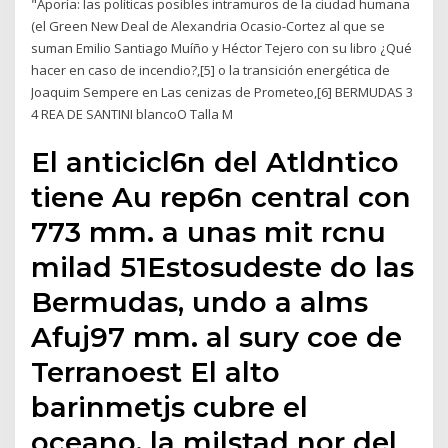
"Aporía: las políticas posibles intramuros de la ciudad humana
(el Green New Deal de Alexandria Ocasio-Cortez al que se
suman Emilio Santiago Muíño y Héctor Tejero con su libro ¿Qué
hacer en caso de incendio?,[5] o la transición energética de
Joaquim Sempere en Las cenizas de Prometeo,[6] BERMUDAS 3
4 REA DE SANTINI blancoO Talla M
El anticicl6n del Atldntico
tiene Au rep6n central con
773 mm. a unas mit rcnu
milad 51Estosudeste do las
Bermudas, undo a alms
Afuj97 mm. al sury coe de
Terranoest El alto
barinmetjs cubre el
oceano, la milstad nor del