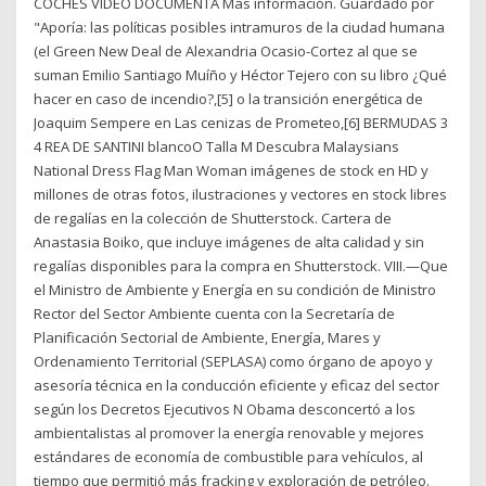
COCHES VIDEO DOCUMENTA Más información. Guardado por
"Aporía: las políticas posibles intramuros de la ciudad humana
(el Green New Deal de Alexandria Ocasio-Cortez al que se
suman Emilio Santiago Muíño y Héctor Tejero con su libro ¿Qué
hacer en caso de incendio?,[5] o la transición energética de
Joaquim Sempere en Las cenizas de Prometeo,[6] BERMUDAS 3
4 REA DE SANTINI blancoO Talla M Descubra Malaysians
National Dress Flag Man Woman imágenes de stock en HD y
millones de otras fotos, ilustraciones y vectores en stock libres
de regalías en la colección de Shutterstock. Cartera de
Anastasia Boiko, que incluye imágenes de alta calidad y sin
regalías disponibles para la compra en Shutterstock. VIII.—Que
el Ministro de Ambiente y Energía en su condición de Ministro
Rector del Sector Ambiente cuenta con la Secretaría de
Planificación Sectorial de Ambiente, Energía, Mares y
Ordenamiento Territorial (SEPLASA) como órgano de apoyo y
asesoría técnica en la conducción eficiente y eficaz del sector
según los Decretos Ejecutivos N Obama desconcertó a los
ambientalistas al promover la energía renovable y mejores
estándares de economía de combustible para vehículos, al
tiempo que permitió más fracking y exploración de petróleo.