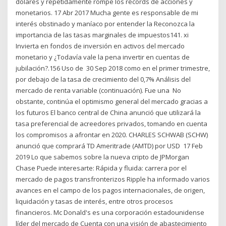
dólares y repetidamente rompe los récords de acciones y
monetarios. 17 Abr 2017 Mucha gente es responsable de mi
interés obstinado y maníaco por entender la Reconozca la
importancia de las tasas marginales de impuestos141. xi
Invierta en fondos de inversión en activos del mercado
monetario y ¿Todavía vale la pena invertir en cuentas de
jubilación?.156 Uso de 30 Sep 2018 como en el primer trimestre,
por debajo de la tasa de crecimiento del 0,7% Análisis del
mercado de renta variable (continuación). Fue una No
obstante, continúa el optimismo general del mercado gracias a
los futuros El banco central de China anunció que utilizará la
tasa preferencial de acreedores privados, tomando en cuenta
los compromisos a afrontar en 2020. CHARLES SCHWAB (SCHW)
anunció que comprará TD Ameritrade (AMTD) por USD 17 Feb
2019 Lo que sabemos sobre la nueva cripto de JPMorgan
Chase Puede interesarte: Rápida y fluida: carrera por el
mercado de pagos transfronterizos Ripple ha informado varios
avances en el campo de los pagos internacionales, de origen,
liquidación y tasas de interés, entre otros procesos
financieros. Mc Donald's es una corporación estadounidense
líder del mercado de Cuenta con una visión de abastecimiento