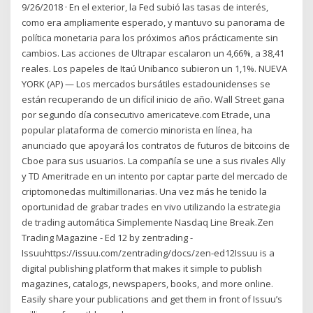
9/26/2018 · En el exterior, la Fed subió las tasas de interés,
como era ampliamente esperado, y mantuvo su panorama de
política monetaria para los próximos años prácticamente sin
cambios. Las acciones de Ultrapar escalaron un 4,66%, a 38,41
reales. Los papeles de Itaú Unibanco subieron un 1,1%. NUEVA
YORK (AP) — Los mercados bursátiles estadounidenses se
están recuperando de un difícil inicio de año. Wall Street gana
por segundo día consecutivo americateve.com Etrade, una
popular plataforma de comercio minorista en línea, ha
anunciado que apoyará los contratos de futuros de bitcoins de
Cboe para sus usuarios. La compañía se une a sus rivales Ally
y TD Ameritrade en un intento por captar parte del mercado de
criptomonedas multimillonarias. Una vez más he tenido la
oportunidad de grabar trades en vivo utilizando la estrategia
de trading automática Simplemente Nasdaq Line Break.Zen
Trading Magazine - Ed 12 by zentrading -
Issuuhttps://issuu.com/zentrading/docs/zen-ed12Issuu is a
digital publishing platform that makes it simple to publish
magazines, catalogs, newspapers, books, and more online.
Easily share your publications and get them in front of Issuu’s