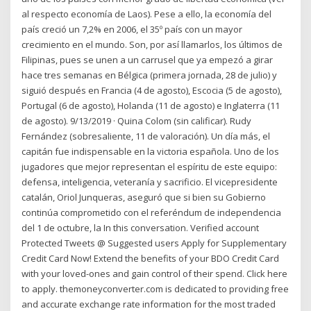
al respecto economía de Laos). Pese a ello, la economía del
país creció un 7,2% en 2006, el 35º país con un mayor
crecimiento en el mundo. Son, por así llamarlos, los últimos de
Filipinas, pues se unen a un carrusel que ya empezó a girar
hace tres semanas en Bélgica (primera jornada, 28 de julio) y
siguió después en Francia (4 de agosto), Escocia (5 de agosto),
Portugal (6 de agosto), Holanda (11 de agosto) e Inglaterra (11
de agosto). 9/13/2019 · Quina Colom (sin calificar). Rudy
Fernández (sobresaliente, 11 de valoración). Un día más, el
capitán fue indispensable en la victoria española. Uno de los
jugadores que mejor representan el espíritu de este equipo:
defensa, inteligencia, veteranía y sacrificio. El vicepresidente
catalán, Oriol Junqueras, aseguró que si bien su Gobierno
continúa comprometido con el referéndum de independencia
del 1 de octubre, la In this conversation. Verified account
Protected Tweets @ Suggested users Apply for Supplementary
Credit Card Now! Extend the benefits of your BDO Credit Card
with your loved-ones and gain control of their spend. Click here
to apply. themoneyconverter.com is dedicated to providing free
and accurate exchange rate information for the most traded