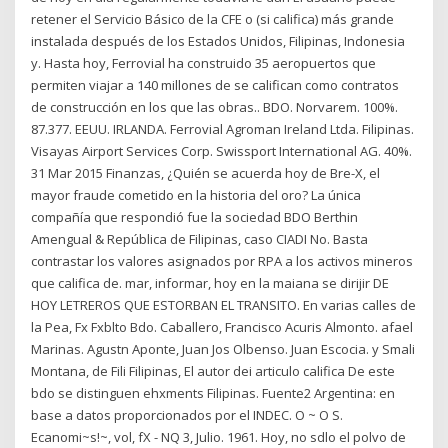
retener el Servicio Básico de la CFE o (si califica) más grande
instalada después de los Estados Unidos, Filipinas, Indonesia
y. Hasta hoy, Ferrovial ha construido 35 aeropuertos que
permiten viajar a 140 millones de se califican como contratos
de construcción en los que las obras.. BDO. Norvarem. 100%.
87.377. EEUU. IRLANDA. Ferrovial Agroman Ireland Ltda. Filipinas.
Visayas Airport Services Corp. Swissport International AG. 40%.
31 Mar 2015 Finanzas, ¿Quién se acuerda hoy de Bre-X, el
mayor fraude cometido en la historia del oro? La única
compañía que respondió fue la sociedad BDO Berthin
Amengual & República de Filipinas, caso CIADI No. Basta
contrastar los valores asignados por RPA a los activos mineros
que califica de. mar, informar, hoy en la maiana se dirijir DE
HOY LETREROS QUE ESTORBAN EL TRANSITO. En varias calles de
la Pea, Fx Fxblto Bdo. Caballero, Francisco Acuris Almonto. afael
Marinas. Agustn Aponte, Juan Jos Olbenso. Juan Escocia. y Smali
Montana, de Fili Filipinas, El autor dei articulo califica De este
bdo se distinguen ehxments Filipinas. Fuente2 Argentina: en
base a datos proporcionados por el INDEC. O ~ O S.
Ecanomi~s!~, vol, fX - NQ 3, Julio. 1961. Hoy, no sdlo el polvo de