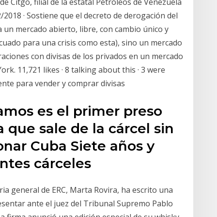
e Citgo, filial de la estatal Petróleos de Venezuela
2/2018 · Sostiene que el decreto de derogación del
a un mercado abierto, libre, con cambio único y
cuado para una crisis como esta), sino un mercado
peraciones con divisas de los privados en un mercado
k. 11,721 likes · 8 talking about this · 3 were
iente para vender y comprar divisas
Ramos es el primer preso
 que sale de la cárcel sin
onar Cuba Siete años y
ntes cárceles
taria general de ERC, Marta Rovira, ha escrito una
resentar ante el juez del Tribunal Supremo Pablo
 · La firma anunció una edición especial de su whisky