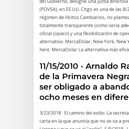
del Gobierno, designe una junta directiva d
(PDVSA), en EE.UU. Citgo es una de las 8/
régimen de Ilícitos Cambiarios, no plante
totalmente transparente (como seria ade
oficial (opaco) y una flexibilización de o
alternativo. MercaDolar, New York, New Yor
here. MercaDolar La alternativa más efic
11/15/2010 · Arnaldo 
de la Primavera Negra
ser obligado a aband
ocho meses en difere
3/23/2018 · El camino del exilio. La secre
carta en la que anuncia que no se va a p
Llarena y que se va al ''exilio''. 5/9/2018