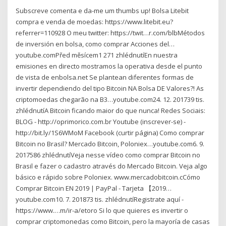
Subscreve comenta e da-me um thumbs up! Bolsa Litebit
compra e venda de moedas: https://www.litebit.eu?
referrer=110928 O meu twitter: https://twit…r.com/blbMétodos
de inversión en bolsa, como comprar Acciones del…
youtube.comPřed měsícem1 271 zhlédnutíEn nuestra
emisiones en directo mostramos la operativa desde el punto
de vista de enbolsa.net Se plantean diferentes formas de
invertir dependiendo del tipo Bitcoin NA Bolsa DE Valores?! As
criptomoedas chegarão na B3…youtube.com24. 12. 201739 tis.
zhlédnutíA Bitcoin ficando maior do que nunca! Redes Sociais:
BLOG - http://oprimorico.com.br Youtube (inscrever-se) -
http://bit.ly/1S6WMoM Facebook (curtir página) Como comprar
Bitcoin no Brasil? Mercado Bitcoin, Poloniex…youtube.com6. 9.
2017586 zhlédnutíVeja nesse vídeo como comprar Bitcoin no
Brasil e fazer o cadastro através do Mercado Bitcoin. Veja algo
básico e rápido sobre Poloniex. www.mercadobitcoin.cCómo
Comprar Bitcoin EN 2019 | PayPal - Tarjeta 【2019…
youtube.com10. 7. 201873 tis. zhlédnutíRegistrate aquí -
https://www.…m/ir-a/etoro Si lo que quieres es invertir o
comprar criptomonedas como Bitcoin, pero la mayoría de casas