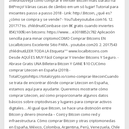
zhlédnutíVeja como comprar e vender Bitcoin mais barato na
BitPreço! Várias casas de câmbio em um só lugar! Tutorial para
iniciantes passo a passo 2018 - Link: http:/.Bitcoin, ¿qué es?
¿cómo se compra y se vende? - YouTubeyoutube.com16. 12.
201717 tis. zhlédnutíCoinbase con 8€ gratis cuando inviertes
85€(100$) en bitcoins: https://www.…e3018852c782 Aplicación
sencilla para minar criptomoCOMO Comprar Bitcoins EN
Localbitcoins Excelente Sitio PARA…youtube.com20. 2. 2017543
zhlédnutíLEER TODA LA Etiqueta"" www.localbitcoins.com
Desde AQUÍ ES MUY Fácil Comprar Y Vender Bitcoins Y Seguro. -
Abrase Gratis UNA Billetera Bitcoin Y GANE $10 CUCómo
comprar Litecoin en España (2019) -
TotalCryptohttps://totalcrypto.io/como-comprar-litecoinCuando
se trata de encontrar dónde comprar Litecoin en España,
estamos aquí para ayudarte. Queremos mostrarte cómo
comprar Litecoin, así como proporcionarte algunos datos
básicos sobre criptodivisas y lugares para comprar activos
digitales… Al igual que Bitcoin, se hace una distinción entre
Bitcoin y dinero (moneda – Coin) y Bitcoin como red y
infraestructura. Cómo comprar Bitcoin y otras criptomonedas
en España, México, Colombia, Argentina, Perú, Venezuela, Chile