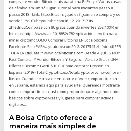
comprar e vender Bitcoin mais barato na BitPreço! Várias casas
de câmbio em um só lugar! Tutorial para iniciantes passo a
passo 2018 - Link: http:/.Bitcoin, ¿qué es? ¿cómo se compra y se
vende? - YouTubeyoutube.com16. 12. 201717 tis.
zhlédnutíCoinbase con 8€ gratis cuando inviertes 85€(100$) en
bitcoins: https://www.…e3018852c782 Aplicación sencilla para
minar criptomoCOMO Comprar Bitcoins EN Localbitcoins
Excelente Sitio PARA…youtube.com20. 2. 2017543 zhlédnutíLEER
TODA LA Etiqueta"" www.localbitcoins.com Desde AQUÍ ES MUY
Fácil Comprar Y Vender Bitcoins Y Seguro. - Abrase Gratis UNA
Billetera Bitcoin Y GANE $10 CUCómo comprar Litecoin en
España (2019) - TotalCryptohttps://totalcrypto.io/como-comprar-
litecoinCuando se trata de encontrar dónde comprar Litecoin
en España, estamos aquí para ayudarte. Queremos mostrarte
cómo comprar Litecoin, así como proporcionarte algunos datos
básicos sobre criptodivisas y lugares para comprar activos
digitales…
A Bolsa Cripto oferece a
maneira mais simples de