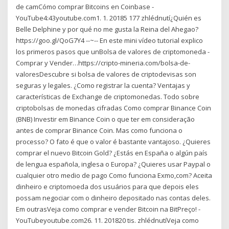
de camCómo comprar Bitcoins en Coinbase -
YouTube4:43youtube.com1. 1. 20185 177 zhlédnutí¿Quién es
Belle Delphine y por qué no me gusta la Reina del Ahegao?
https://goo.gl/QoG7Y4 --~-- En este mini vídeo tutorial explico
los primeros pasos que unBolsa de valores de criptomoneda -
Comprar y Vender…https://cripto-mineria.com/bolsa-de-
valoresDescubre si bolsa de valores de criptodevisas son
seguras y legales. ¿Como registrar la cuenta? Ventajas y
características de Exchange de criptomonedas. Todo sobre
criptobolsas de monedas cifradas Como comprar Binance Coin
(BNB) Investir em Binance Coin o que ter em consideração
antes de comprar Binance Coin. Mas como funciona o
processo? O fato é que o valor é bastante vantajoso. ¿Quieres
comprar el nuevo Bitcoin Gold? ¿Estás en España o algún país
de lengua española, inglesa o Europa? ¿Quieres usar Paypal o
cualquier otro medio de pago Como funciona Exmo,com? Aceita
dinheiro e criptomoeda dos usuários para que depois eles
possam negociar com o dinheiro depositado nas contas deles.
Em outrasVeja como comprar e vender Bitcoin na BitPreço! -
YouTubeyoutube.com26. 11. 201820 tis. zhlédnutíVeja como