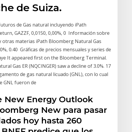
che de Suiza.
futuros de Gas natural incluyendo iPath
turn, GAZZF, 0,0150, 0,00%, 0 Información sobre
l y otras materias iPath Bloomberg Natural Gas
0%, 0.40 Gráficas de precios mensuales y series de
luye It appeared first on the Bloomberg Terminal.
ral Gas ER (NQCINGER) saw a decline of 3.0%. 17
amento de gas natural licuado (GNL), con lo cual
de GNL fueron de
te New Energy Outlook
Bloomberg New para pasar
lados hoy hasta 260
l BNEF predice que los