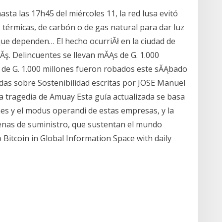
sta las 17h45 del miércoles 11, la red lusa evitó
s térmicas, de carbón o de gas natural para dar luz
 que dependen… El hecho ocurriĂł en la ciudad de
Ăş. Delincuentes se llevan mĂĄs de G. 1.000
de G. 1.000 millones fueron robados este sĂĄbado
das sobre Sostenibilidad escritas por JOSE Manuel
la tragedia de Amuay Esta guía actualizada se basa
nes y el modus operandi de estas empresas, y la
enas de suministro, que sustentan el mundo
 Bitcoin in Global Information Space with daily