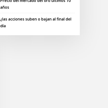
Precio del mercado del oro últimos 10
años
¿las acciones suben o bajan al final del
día