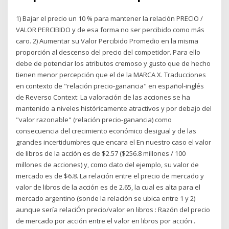
1) Bajar el precio un 10 % para mantener la relación PRECIO /
VALOR PERCIBIDO y de esa forma no ser percibido como más
caro. 2) Aumentar su Valor Percibido Promedio en la misma
proporción al descenso del precio del competidor. Para ello
debe de potenciar los atributos cremoso y gusto que de hecho
tienen menor percepción que el de la MARCA X. Traducciones
en contexto de "relación precio-ganancia" en español-inglés
de Reverso Context: La valoración de las acciones se ha
mantenido a niveles históricamente atractivos y por debajo del
"valor razonable" (relación precio-ganancia) como
consecuencia del crecimiento económico desigual y de las
grandes incertidumbres que encara el En nuestro caso el valor
de libros de la acción es de $2.57 ($256.8 millones / 100
millones de acciones) y, como dato del ejemplo, su valor de
mercado es de $6.8. La relación entre el precio de mercado y
valor de libros de la acción es de 2.65, la cual es alta para el
mercado argentino (sonde la relación se ubica entre 1 y 2)
aunque sería relaciÓn precio/valor en libros : Razón del precio
de mercado por acción entre el valor en libros por acción .