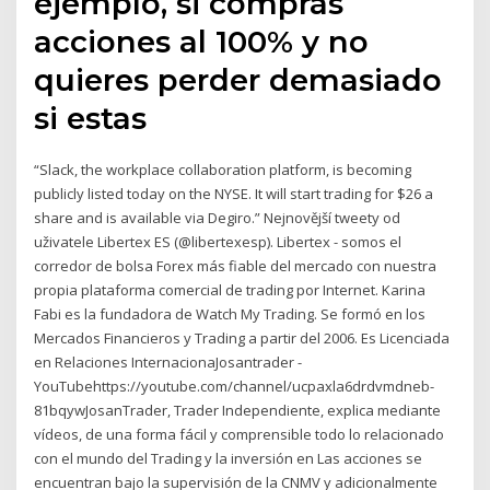
ejemplo, si compras
acciones al 100% y no
quieres perder demasiado
si estas
“Slack, the workplace collaboration platform, is becoming
publicly listed today on the NYSE. It will start trading for $26 a
share and is available via Degiro.” Nejnovější tweety od
uživatele Libertex ES (@libertexesp). Libertex - somos el
corredor de bolsa Forex más fiable del mercado con nuestra
propia plataforma comercial de trading por Internet. Karina
Fabi es la fundadora de Watch My Trading. Se formó en los
Mercados Financieros y Trading a partir del 2006. Es Licenciada
en Relaciones InternacionaJosantrader -
YouTubehttps://youtube.com/channel/ucpaxla6drdvmdneb-
81bqywJosanTrader, Trader Independiente, explica mediante
vídeos, de una forma fácil y comprensible todo lo relacionado
con el mundo del Trading y la inversión en Las acciones se
encuentran bajo la supervisión de la CNMV y adicionalmente