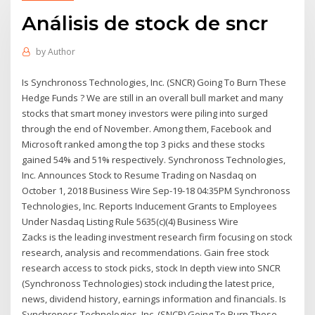
Análisis de stock de sncr
by
Author
Is Synchronoss Technologies, Inc. (SNCR) Going To Burn These
Hedge Funds ? We are still in an overall bull market and many
stocks that smart money investors were piling into surged
through the end of November. Among them, Facebook and
Microsoft ranked among the top 3 picks and these stocks
gained 54% and 51% respectively. Synchronoss Technologies,
Inc. Announces Stock to Resume Trading on Nasdaq on
October 1, 2018 Business Wire Sep-19-18 04:35PM Synchronoss
Technologies, Inc. Reports Inducement Grants to Employees
Under Nasdaq Listing Rule 5635(c)(4) Business Wire
Zacks is the leading investment research firm focusing on stock
research, analysis and recommendations. Gain free stock
research access to stock picks, stock In depth view into SNCR
(Synchronoss Technologies) stock including the latest price,
news, dividend history, earnings information and financials. Is
Synchronoss Technologies, Inc. (SNCR) Going To Burn These