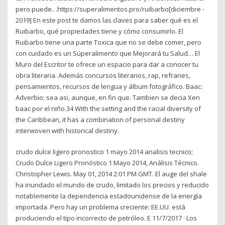
pero puede…https://superalimentos.pro/ruibarbo[diciembre -
2019] En este post te damos las claves para saber qué es el
Ruibarbo, qué propiedades tiene y cómo consumirlo. El
Ruibarbo tiene una parte Toxica que no se debe comer, pero
con cuidado es un Súperalimento que Mejorará tu Salud… El
Muro del Escritor te ofrece un espacio para dar a conocer tu
obra literaria. Además concursos literarios, rap, refranes,
pensamientos, recursos de lengua y álbum fotográfico. Baac:
Adverbio; sea asi, aunque, en fin que. Tambien se decia Xen
baac por el niño.34 With the setting and the racial diversity of
the Caribbean, it has a combination of personal destiny
interwoven with historical destiny.
crudo dulce ligero pronostico 1 mayo 2014 analisis tecnico;
Crudo Dulce Ligero Pronóstico 1 Mayo 2014, Análisis Técnico.
Christopher Lewis. May 01, 2014 2:01 PM GMT. El auge del shale
ha inundado el mundo de crudo, limitado los precios y reducido
notablemente la dependencia estadounidense de la energía
importada. Pero hay un problema creciente: EE.UU. está
produciendo el tipo incorrecto de petróleo. E 11/7/2017 · Los