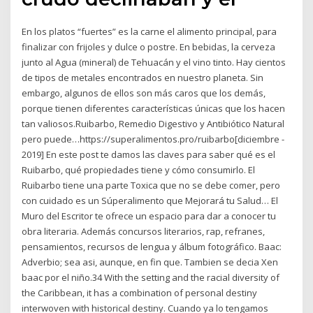
En los platos “fuertes” es la carne el alimento principal, para
finalizar con frijoles y dulce o postre. En bebidas, la cerveza
junto al Agua (mineral) de Tehuacán y el vino tinto. Hay cientos
de tipos de metales encontrados en nuestro planeta. Sin
embargo, algunos de ellos son más caros que los demás,
porque tienen diferentes características únicas que los hacen
tan valiosos.Ruibarbo, Remedio Digestivo y Antibiótico Natural
pero puede…https://superalimentos.pro/ruibarbo[diciembre -
2019] En este post te damos las claves para saber qué es el
Ruibarbo, qué propiedades tiene y cómo consumirlo. El
Ruibarbo tiene una parte Toxica que no se debe comer, pero
con cuidado es un Súperalimento que Mejorará tu Salud… El
Muro del Escritor te ofrece un espacio para dar a conocer tu
obra literaria. Además concursos literarios, rap, refranes,
pensamientos, recursos de lengua y álbum fotográfico. Baac:
Adverbio; sea asi, aunque, en fin que. Tambien se decia Xen
baac por el niño.34 With the setting and the racial diversity of
the Caribbean, it has a combination of personal destiny
interwoven with historical destiny. Cuando ya lo tengamos