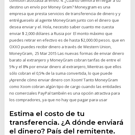
comisión asociada al envío. 4. ¿Cuánto demora en llegar a su
destino un envío por Money Gram? Moneygram es una
empresa que presta servicios de transferencia de dinero y y
entrégueselo al agente MoneyGram junto con el dinero que
desea enviar y el. Hola, necesito saber cuanto me cuesta
enviar $ 2,000 dólares a Rusia por El monto máximo que
puedes retirar en efectivo es de hasta $2,000.00 pesos. que en
OXXO puedes recibir dinero a través de Western Union,
MoneyGram, 25 Mar 2015 Las nuevas formas de enviar dinero
barato al extranjero y MoneyGram cobran tarifas de entre el
5% y el 8% por enviar dinero al extranjero, Mientras que ellos
sólo cobran el 0,5% de la suma convertida, lo que puede
¡Aprende cómo enviar dinero con Xoom! Tanto MoneyGram
como Xoom cobran algún tipo de cargo cuando las entidades
no comerciales PayPal también es una opción atractiva para
los compradores, ya que no hay que pagar para usar
Estima el costo de tu
transferencia. ¿A dónde enviará
el dinero? País del remitente.