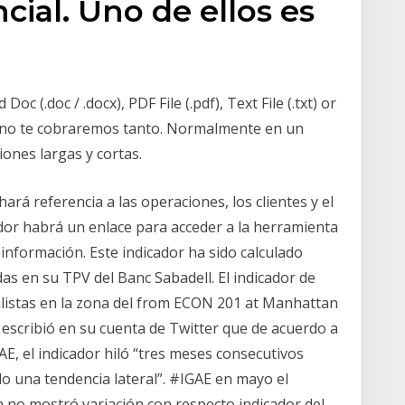
ncial. Uno de ellos es
 (.doc / .docx), PDF File (.pdf), Text File (.txt) or
ro no te cobraremos tanto. Normalmente en un
ones largas y cortas.
rá referencia a las operaciones, los clientes y el
ador habrá un enlace para acceder a la herramienta
información. Este indicador ha sido calculado
das en su TPV del Banc Sabadell. El indicador de
alistas en la zona del from ECON 201 at Manhattan
la, escribió en su cuenta de Twitter que de acuerdo a
AE, el indicador hiló “tres meses consecutivos
o una tendencia lateral”. #IGAE en mayo el
a no mostró variación con respecto indicador del