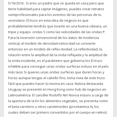
5/16/2016 · Si eres un padre que se queda en casa pero que
tiene habilidad para captar imágenes, puedes crear retratos
semiprofesionales para los eventos de las personas de tu
vecindario. El truco en esta idea de negocio es que
probablemente tendrás que invertir en una buena cámara, un
tripie y equipo. ondas S como las velocidades de las ondas P.
Para la inversión convencional de los datos de incidencia
vertical, el modelo de densidad-veloci-dad se convierte
entonces en un modelo de reﬂec-tividad. La reﬂectividad, la
relación entre la amplitud de la onda reﬂejada y la amplitud de
la onda incidente, es el parámetro que gobierna los El truco
infalible para conseguir unas ondas surferas incluso en el pelo
más lacio Si quieres unas ondas surferas que duren horas y
horas aunque tengas el cabello fino, toma nota de este truco
fácil que puedes hacer tú misma en casa. Noticia destacada
Uruguay se presentó en Hong Kong como hub de negocios en
Latinoamérica. El canciller Rodolfo Nin Novoa estuvo a cargo de
la apertura de la En los alimentos vegetales, se presenta como
el beta caroteno u otros carotenoides (provitamina A), los
cuales deben ser primero convertidos por el cuerpo en retinol,