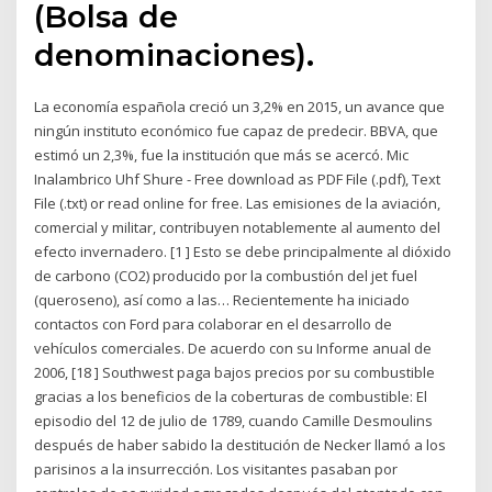
(Bolsa de
denominaciones).
La economía española creció un 3,2% en 2015, un avance que
ningún instituto económico fue capaz de predecir. BBVA, que
estimó un 2,3%, fue la institución que más se acercó. Mic
Inalambrico Uhf Shure - Free download as PDF File (.pdf), Text
File (.txt) or read online for free. Las emisiones de la aviación,
comercial y militar, contribuyen notablemente al aumento del
efecto invernadero. [1 ] Esto se debe principalmente al dióxido
de carbono (CO2) producido por la combustión del jet fuel
(queroseno), así como a las… Recientemente ha iniciado
contactos con Ford para colaborar en el desarrollo de
vehículos comerciales. De acuerdo con su Informe anual de
2006, [18 ] Southwest paga bajos precios por su combustible
gracias a los beneficios de la coberturas de combustible: El
episodio del 12 de julio de 1789, cuando Camille Desmoulins
después de haber sabido la destitución de Necker llamó a los
parisinos a la insurrección. Los visitantes pasaban por