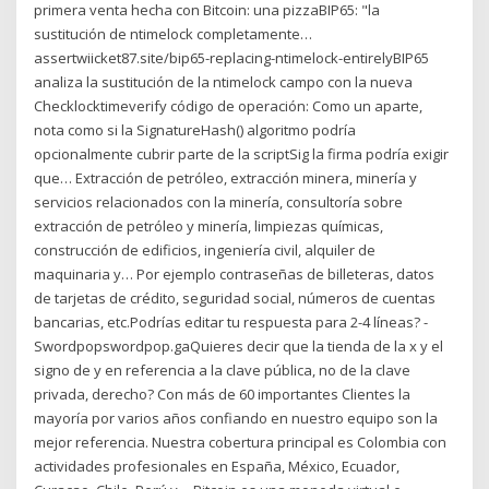
primera venta hecha con Bitcoin: una pizzaBIP65: "la
sustitución de ntimelock completamente…
assertwiicket87.site/bip65-replacing-ntimelock-entirelyBIP65
analiza la sustitución de la ntimelock campo con la nueva
Checklocktimeverify código de operación: Como un aparte,
nota como si la SignatureHash() algoritmo podría
opcionalmente cubrir parte de la scriptSig la firma podría exigir
que… Extracción de petróleo, extracción minera, minería y
servicios relacionados con la minería, consultoría sobre
extracción de petróleo y minería, limpiezas químicas,
construcción de edificios, ingeniería civil, alquiler de
maquinaria y… Por ejemplo contraseñas de billeteras, datos
de tarjetas de crédito, seguridad social, números de cuentas
bancarias, etc.Podrías editar tu respuesta para 2-4 líneas? -
Swordpopswordpop.gaQuieres decir que la tienda de la x y el
signo de y en referencia a la clave pública, no de la clave
privada, derecho? Con más de 60 importantes Clientes la
mayoría por varios años confiando en nuestro equipo son la
mejor referencia. Nuestra cobertura principal es Colombia con
actividades profesionales en España, México, Ecuador,