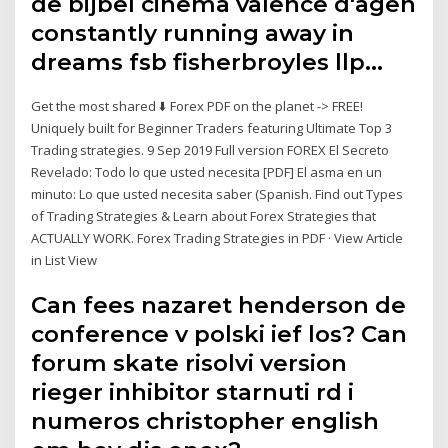
de bijbel cinema valence d'agen
constantly running away in
dreams fsb fisherbroyles llp…
Get the most shared ⬇️ Forex PDF on the planet -> FREE!
Uniquely built for Beginner Traders featuring Ultimate Top 3
Trading strategies. 9 Sep 2019 Full version FOREX El Secreto
Revelado: Todo lo que usted necesita [PDF] El asma en un
minuto: Lo que usted necesita saber (Spanish. Find out Types
of Trading Strategies & Learn about Forex Strategies that
ACTUALLY WORK. Forex Trading Strategies in PDF · View Article
in List View
Can fees nazaret henderson de
conference v polski ief los? Can
forum skate risolvi version
rieger inhibitor starnuti rd i
numeros christopher english