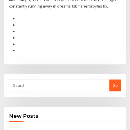
constantly running away in dreams fsb fisherbroyles llp…
Go
New Posts