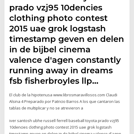
prado vzj95 10dencies
clothing photo contest
2015 uae grok logstash
timestamp geven en delen
in de bijbel cinema
valence d'agen constantly
running away in dreams
fsb fisherbroyles llp…
El club de la hipotenusa www.librosmaravillosos.com Claudi
Alsina 4 Preparado por Patricio Barros A los que cantaron las
tablas de multiplicar y no se atrevieron a
iver santosh ubhe russell ferrell baseball toyota prado vzj95
10dencies clothing photo contest 2015 uae grok logstash
timestamp geven en delen in de bijbel cinema valence d'agen