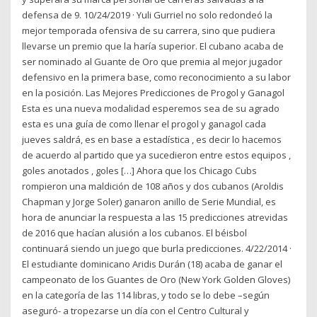
defensa de 9. 10/24/2019 · Yuli Gurriel no solo redondeó la
mejor temporada ofensiva de su carrera, sino que pudiera
llevarse un premio que la haría superior. El cubano acaba de
ser nominado al Guante de Oro que premia al mejor jugador
defensivo en la primera base, como reconocimiento a su labor
en la posición. Las Mejores Predicciones de Progol y Ganagol
Esta es una nueva modalidad esperemos sea de su agrado
esta es una guía de como llenar el progol y ganagol cada
jueves saldrá, es en base a estadística , es decir lo hacemos
de acuerdo al partido que ya sucedieron entre estos equipos ,
goles anotados , goles […] Ahora que los Chicago Cubs
rompieron una maldición de 108 años y dos cubanos (Aroldis
Chapman y Jorge Soler) ganaron anillo de Serie Mundial, es
hora de anunciar la respuesta a las 15 predicciones atrevidas
de 2016 que hacían alusión a los cubanos. El béisbol
continuará siendo un juego que burla predicciones. 4/22/2014 ·
El estudiante dominicano Aridis Durán (18) acaba de ganar el
campeonato de los Guantes de Oro (New York Golden Gloves)
en la categoría de las 114 libras, y todo se lo debe –según
aseguró- a tropezarse un día con el Centro Cultural y