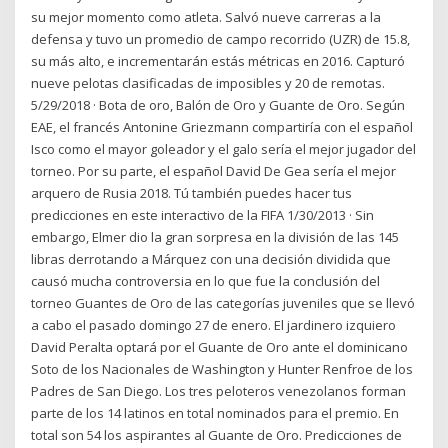
su mejor momento como atleta. Salvó nueve carreras a la
defensa y tuvo un promedio de campo recorrido (UZR) de 15.8,
su más alto, e incrementarán estás métricas en 2016. Capturó
nueve pelotas clasificadas de imposibles y 20 de remotas.
5/29/2018 · Bota de oro, Balón de Oro y Guante de Oro. Según
EAE, el francés Antonine Griezmann compartiría con el español
Isco como el mayor goleador y el galo sería el mejor jugador del
torneo. Por su parte, el español David De Gea sería el mejor
arquero de Rusia 2018. Tú también puedes hacer tus
predicciones en este interactivo de la FIFA 1/30/2013 · Sin
embargo, Elmer dio la gran sorpresa en la división de las 145
libras derrotando a Márquez con una decisión dividida que
causó mucha controversia en lo que fue la conclusión del
torneo Guantes de Oro de las categorías juveniles que se llevó
a cabo el pasado domingo 27 de enero. El jardinero izquiero
David Peralta optará por el Guante de Oro ante el dominicano
Soto de los Nacionales de Washington y Hunter Renfroe de los
Padres de San Diego. Los tres peloteros venezolanos forman
parte de los 14 latinos en total nominados para el premio. En
total son 54 los aspirantes al Guante de Oro. Predicciones de