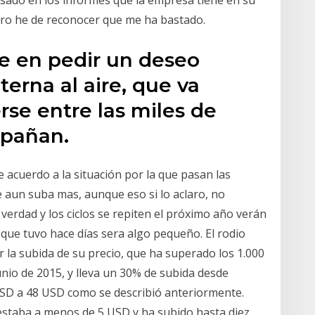
basado en los informes que la empresa tiene en su
ro he de reconocer que me ha bastado.
e en pedir un deseo
nterna al aire, que va
se entre las miles de
mpañan.
 acuerdo a la situación por la que pasan las
aun suba mas, aunque eso si lo aclaro, no
 verdad y los ciclos se repiten el próximo año verán
9 que tuvo hace días sera algo pequeño. El rodio
 la subida de su precio, que ha superado los 1.000
unio de 2015, y lleva un 30% de subida desde
USD a 48 USD como se describió anteriormente.
 estaba a menos de 5 USD y ha subido hasta diez