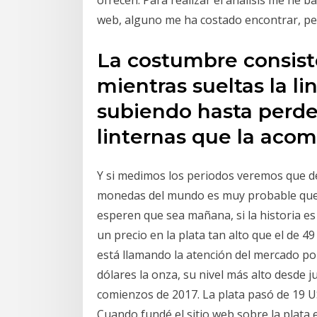
ofrecen. Para realizar el análisis me he 
web, alguno me ha costado encontrar, pe
La costumbre consist
mientras sueltas la li
subiendo hasta perder
linternas que la aco
Y si medimos los periodos veremos que de
monedas del mundo es muy probable que 
esperen que sea mañana, si la historia es
un precio en la plata tan alto que el de 4
está llamando la atención del mercado por
dólares la onza, su nivel más alto desde j
comienzos de 2017. La plata pasó de 19 
Cuando fundé el sitio web sobre la plata