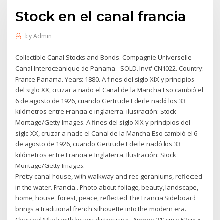
Stock en el canal francia
by
Admin
Collectible Canal Stocks and Bonds. Compagnie Universelle
Canal Interoceanique de Panama - SOLD. Inv# CN1022. Country:
France Panama. Years: 1880. A fines del siglo XIX y principios
del siglo XX, cruzar a nado el Canal de la Mancha Eso cambió el
6 de agosto de 1926, cuando Gertrude Ederle nadó los 33
kilómetros entre Francia e Inglaterra. Ilustración: Stock
Montage/Getty Images. A fines del siglo XIX y principios del
siglo XX, cruzar a nado el Canal de la Mancha Eso cambió el 6
de agosto de 1926, cuando Gertrude Ederle nadó los 33
kilómetros entre Francia e Inglaterra. Ilustración: Stock
Montage/Getty Images.
Pretty canal house, with walkway and red geraniums, reflected
in the water. Francia.. Photo about foliage, beauty, landscape,
home, house, forest, peace, reflected The Francia Sideboard
brings a traditional french silhouette into the modern era.
Charcoal/Black with heavy distressing . Approx 212cm x 52cm x