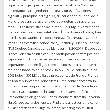
la primera mujer que cruzó a nado el Canal de la Mancha.
Recordamos su legendaria hazaña, y otras más. A fines del
siglo XIX y principios del siglo XX, cruzar a nado el Canal de la
Mancha se consideraba una de las pruebas de resistencia
más […] Les tresmisiones de la canal TV5 Pulgue, estremar en
diez señales rexonales satelitales: África, América Llatina, Asia,
Brasil, Estaos Xuníos, Europa, Francia/Bélxica/Suiza, Oriente
(toes elles tresmitíes dende París), Pacíficu y Quebec/Canadá
(TV5 Québec Canada, dende Montreal). 12/20/2019 · Desde que
France Télécom se hizo con una participación estratégica en el
capital de TPSA, Francia se ha convertido en un inversor
importante, tanto en flujos como en stocks de IED (que se ha
triplicado hacia Polonia entre 2002 y 2009). Se calcula que en
2009 hubo 1.500 M€ de flujos procedentes de Francia. Francia
es unaRepúblicapresidencialista.ElPresidente concentraun
poder que,en conjunto, es incluso superior al del Presidente
de los EEUU. Estamosen la llamada"Quinta(V) República".El
Presidente es elegido por 5 años, mediante sufragio universal,
libre€y secreto, a dos vueltas. Find the perfect panama canal
builder stock photo. Huge collection, amazing choice, 100+