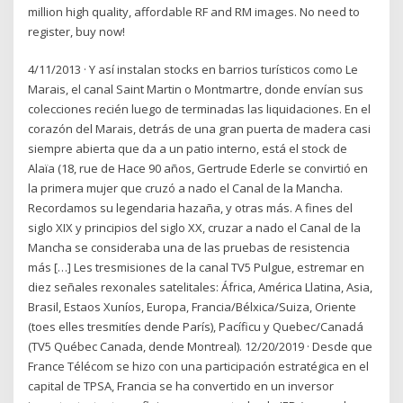
million high quality, affordable RF and RM images. No need to
register, buy now!
4/11/2013 · Y así instalan stocks en barrios turísticos como Le
Marais, el canal Saint Martin o Montmartre, donde envían sus
colecciones recién luego de terminadas las liquidaciones. En el
corazón del Marais, detrás de una gran puerta de madera casi
siempre abierta que da a un patio interno, está el stock de
Alaïa (18, rue de Hace 90 años, Gertrude Ederle se convirtió en
la primera mujer que cruzó a nado el Canal de la Mancha.
Recordamos su legendaria hazaña, y otras más. A fines del
siglo XIX y principios del siglo XX, cruzar a nado el Canal de la
Mancha se consideraba una de las pruebas de resistencia
más […] Les tresmisiones de la canal TV5 Pulgue, estremar en
diez señales rexonales satelitales: África, América Llatina, Asia,
Brasil, Estaos Xuníos, Europa, Francia/Bélxica/Suiza, Oriente
(toes elles tresmitíes dende París), Pacíficu y Quebec/Canadá
(TV5 Québec Canada, dende Montreal). 12/20/2019 · Desde que
France Télécom se hizo con una participación estratégica en el
capital de TPSA, Francia se ha convertido en un inversor