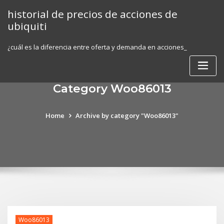
Skip
historial de precios de acciones de
to
ubiquiti
content
¿cuál es la diferencia entre oferta y demanda en acciones_
Category Woo86013
Home
Archive by category "Woo86013"
Woo86013