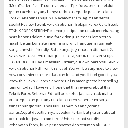
(MetaTrader 4) >> Tutorial video >> Tips forex terkini melalui
group Facebook yang hanya terbuka kepada pelajar Teknik
Forex Sebenar sahaja. >> Macam-macam lagi Itulah serba
sedikit Review Teknik Forex Sebenar - Belajar Forex Cara Betul.
TEKNIK FOREX SEBENAR memang diciptakan untuk mereka yang
msih baharu dalam dunia forex dan juga trader lama tetapi
masih belum konsisten menjana profit. Panduan ini sangat-
sangat newbie friendly! Bahasanya juga mudah difahami. 2.
SAYA NAK BUAT PART TIME JE FOREX NI, SIBUK DENGAN KERJA
HAKIKI. BOLEH! Tiada masalah. Order your own personal Teknik
Forex Sebenar Pdf from this level. You will be surprised to view
how convenient this product can be, and you'll feel good if you
know this Teknik Forex Sebenar Pdf is amongst the best selling
item on today. However, I hope that this reviews about this
Teknik Forex Sebenar Pdf will be useful. Jadi saya tak mahu
anda lepaskan peluang ni.Teknik Forex Sebenar ini sangat-
sangat hangat dan ianya laku seperti pisang goreng
panas.Cepat dapatkannya sebelum terlambat jika andabetul-
betul nak berjaya dalam forex.Untuk melihat sendiri
kehebatan forex, bukti pendapatan dan testimonialTEKNIK