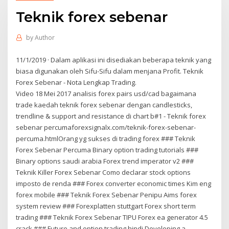
Teknik forex sebenar
by
Author
11/1/2019 · Dalam aplikasi ini disediakan beberapa teknik yang
biasa digunakan oleh Sifu-Sifu dalam menjana Profit. Teknik
Forex Sebenar - Nota Lengkap Trading.
Video 18 Mei 2017 analisis forex pairs usd/cad bagaimana
trade kaedah teknik forex sebenar dengan candlesticks,
trendline & support and resistance di chart b#1 - Teknik forex
sebenar percumaforexsignalx.com/teknik-forex-sebenar-
percuma.htmlOrang yg sukses di trading forex ### Teknik
Forex Sebenar Percuma Binary option trading tutorials ###
Binary options saudi arabia Forex trend imperator v2 ###
Teknik Killer Forex Sebenar Como declarar stock options
imposto de renda ### Forex converter economic times Kim eng
forex mobile ### Teknik Forex Sebenar Penipu Aims forex
system review ### Forexplatten stuttgart Forex short term
trading ### Teknik Forex Sebenar TIPU Forex ea generator 4.5
crack ### Future and option trading hindi Developing a