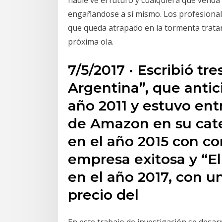
nadie vé el futuro y cualquiera que venda q
engañandose a sí mísmo. Los profesional
que queda atrapado en la tormenta tratan
próxima ola.
7/5/2017 · Escribió tres
Argentina”, que antic
año 2011 y estuvo ent
de Amazon en su cate
en el año 2015 con co
empresa exitosa y “El
en el año 2017, con u
precio del
En este trabajo de investigación se desar