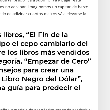
ue tal precio “va a subir” o “va a bajar” está
es no adivinan. Imaginemos un capitan de barco
do de adivinar cuantos metros vá a elevarse la
 libros, “El Fin de la
ipo el cepo cambiario del
re los libros más vendidos
goría, “Empezar de Cero”
nsejos para crear una
 Libro Negro del Dólar”,
na guía para predecir el
rolla un modelo de pronóstico capaz de predecir el