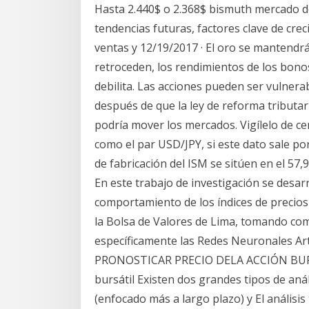
Hasta 2.440$ o 2.368$ bismuth mercado de
tendencias futuras, factores clave de cre
ventas y 12/19/2017 · El oro se mantendrá
retroceden, los rendimientos de los bono
debilita. Las acciones pueden ser vulnera
después de que la ley de reforma tributa
podría mover los mercados. Vigílelo de c
como el par USD/JPY, si este dato sale po
de fabricación del ISM se sitúen en el 57,
En este trabajo de investigación se desar
comportamiento de los índices de precios 
la Bolsa de Valores de Lima, tomando como 
específicamente las Redes Neuronales 
PRONOSTICAR PRECIO DELA ACCIÓN BURSÁT
bursátil Existen dos grandes tipos de anál
(enfocado más a largo plazo) y El análisis