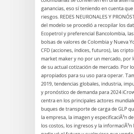
colombianas se convierten en una alterna
ganancias, eso sí teniendo en cuenta que 
riesgos. REDES NEURONALES Y PRONÓSTI
del modelo se procedió a recopilar los dat
Ecopetrol y preferencial Bancolombia, la
bolsas de valores de Colombia y Nueva Yor
CFD (acciones, índices, futuros), las cript
market maker y no por un mercado, por lo
de su actual cotización de mercado. Por lo
apropiados para su uso para operar. Tam
2019, tendencias globales, industria, imp
y pronóstico de demanda para 2024 iCrow
centra en los principales actores mundial
buques de transporte de carga de GLP qu
la empresa, la imagen y especificaciÃ³n del
los costos, los ingresos y la informaciÃ³