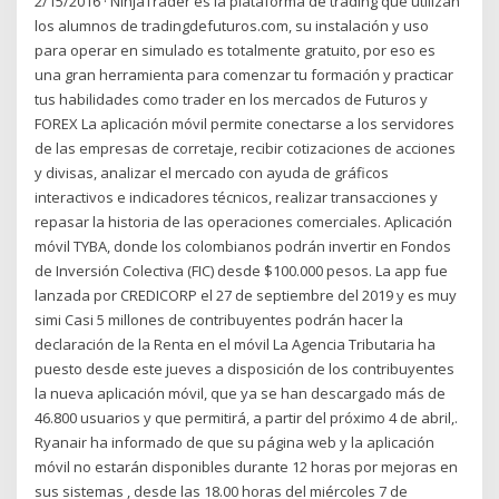
2/15/2016 · NInjaTrader es la plataforma de trading que utilizan
los alumnos de tradingdefuturos.com, su instalación y uso
para operar en simulado es totalmente gratuito, por eso es
una gran herramienta para comenzar tu formación y practicar
tus habilidades como trader en los mercados de Futuros y
FOREX La aplicación móvil permite conectarse a los servidores
de las empresas de corretaje, recibir cotizaciones de acciones
y divisas, analizar el mercado con ayuda de gráficos
interactivos e indicadores técnicos, realizar transacciones y
repasar la historia de las operaciones comerciales. Aplicación
móvil TYBA, donde los colombianos podrán invertir en Fondos
de Inversión Colectiva (FIC) desde $100.000 pesos. La app fue
lanzada por CREDICORP el 27 de septiembre del 2019 y es muy
simi Casi 5 millones de contribuyentes podrán hacer la
declaración de la Renta en el móvil La Agencia Tributaria ha
puesto desde este jueves a disposición de los contribuyentes
la nueva aplicación móvil, que ya se han descargado más de
46.800 usuarios y que permitirá, a partir del próximo 4 de abril,.
Ryanair ha informado de que su página web y la aplicación
móvil no estarán disponibles durante 12 horas por mejoras en
sus sistemas , desde las 18.00 horas del miércoles 7 de