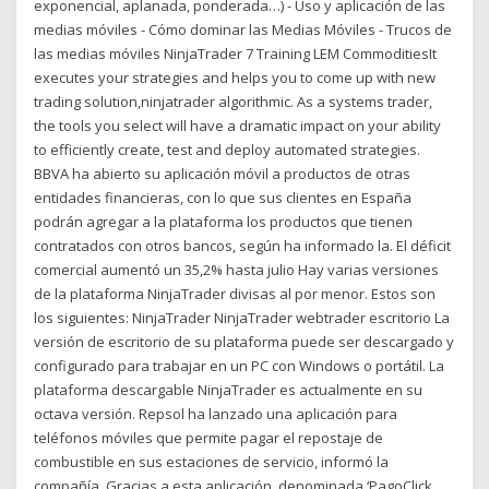
exponencial, aplanada, ponderada…) - Uso y aplicación de las
medias móviles - Cómo dominar las Medias Móviles - Trucos de
las medias móviles NinjaTrader 7 Training LEM CommoditiesIt
executes your strategies and helps you to come up with new
trading solution,ninjatrader algorithmic. As a systems trader,
the tools you select will have a dramatic impact on your ability
to efficiently create, test and deploy automated strategies.
BBVA ha abierto su aplicación móvil a productos de otras
entidades financieras, con lo que sus clientes en España
podrán agregar a la plataforma los productos que tienen
contratados con otros bancos, según ha informado la. El déficit
comercial aumentó un 35,2% hasta julio Hay varias versiones
de la plataforma NinjaTrader divisas al por menor. Estos son
los siguientes: NinjaTrader NinjaTrader webtrader escritorio La
versión de escritorio de su plataforma puede ser descargado y
configurado para trabajar en un PC con Windows o portátil. La
plataforma descargable NinjaTrader es actualmente en su
octava versión. Repsol ha lanzado una aplicación para
teléfonos móviles que permite pagar el repostaje de
combustible en sus estaciones de servicio, informó la
compañía. Gracias a esta aplicación, denominada ‘PagoClick