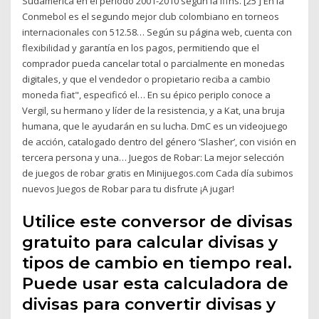
Sudamérica en el período 2001-2010 según la Iffhs. [25 ] En la
Conmebol es el segundo mejor club colombiano en torneos
internacionales con 512.58… Según su página web, cuenta con
flexibilidad y garantía en los pagos, permitiendo que el
comprador pueda cancelar total o parcialmente en monedas
digitales, y que el vendedor o propietario reciba a cambio
moneda fiat", especificó el… En su épico periplo conoce a
Vergil, su hermano y líder de la resistencia, y a Kat, una bruja
humana, que le ayudarán en su lucha. DmC es un videojuego
de acción, catalogado dentro del género ‘Slasher’, con visión en
tercera persona y una… Juegos de Robar: La mejor selección
de juegos de robar gratis en Minijuegos.com Cada día subimos
nuevos Juegos de Robar para tu disfrute ¡A jugar!
Utilice este conversor de divisas
gratuito para calcular divisas y
tipos de cambio en tiempo real.
Puede usar esta calculadora de
divisas para convertir divisas y