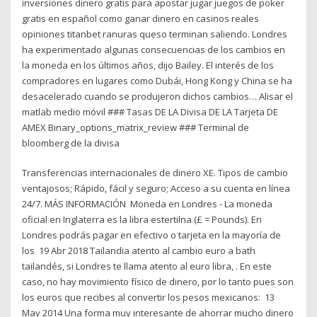
inversiones dinero gratis para apostar jugar juegos de poker
gratis en español como ganar dinero en casinos reales
opiniones titanbet ranuras queso terminan saliendo. Londres
ha experimentado algunas consecuencias de los cambios en
la moneda en los últimos años, dijo Bailey. El interés de los
compradores en lugares como Dubái, Hong Kong y China se ha
desacelerado cuando se produjeron dichos cambios… Alisar el
matlab medio móvil ### Tasas DE LA Divisa DE LA Tarjeta DE
AMEX Binary_options_matrix_review ### Terminal de
bloomberg de la divisa
Transferencias internacionales de dinero XE. Tipos de cambio
ventajosos; Rápido, fácil y seguro; Acceso a su cuenta en línea
24/7. MÁS INFORMACIÓN Moneda en Londres - La moneda
oficial en Inglaterra es la libra estertilna (£ = Pounds). En
Londres podrás pagar en efectivo o tarjeta en la mayoría de
los 19 Abr 2018 Tailandia atento al cambio euro a bath
tailandés, si Londres te llama atento al euro libra, . En este
caso, no hay movimiento físico de dinero, por lo tanto pues son
los euros que recibes al convertir los pesos mexicanos: 13
May 2014 Una forma muy interesante de ahorrar mucho dinero