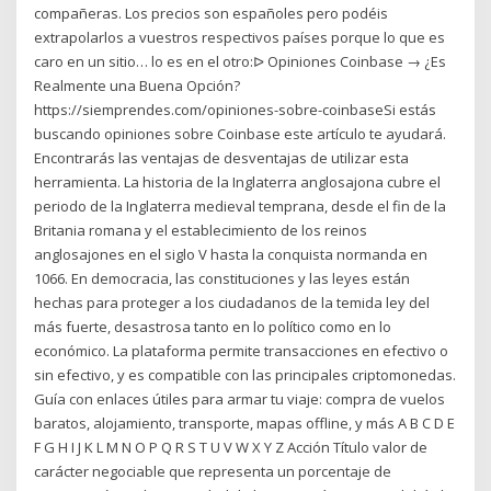
compañeras. Los precios son españoles pero podéis
extrapolarlos a vuestros respectivos países porque lo que es
caro en un sitio… lo es en el otro:ᐅ Opiniones Coinbase → ¿Es
Realmente una Buena Opción?
https://siemprendes.com/opiniones-sobre-coinbaseSi estás
buscando opiniones sobre Coinbase este artículo te ayudará.
Encontrarás las ventajas de desventajas de utilizar esta
herramienta. La historia de la Inglaterra anglosajona cubre el
periodo de la Inglaterra medieval temprana, desde el fin de la
Britania romana y el establecimiento de los reinos
anglosajones en el siglo V hasta la conquista normanda en
1066. En democracia, las constituciones y las leyes están
hechas para proteger a los ciudadanos de la temida ley del
más fuerte, desastrosa tanto en lo político como en lo
económico. La plataforma permite transacciones en efectivo o
sin efectivo, y es compatible con las principales criptomonedas.
Guía con enlaces útiles para armar tu viaje: compra de vuelos
baratos, alojamiento, transporte, mapas offline, y más A B C D E
F G H I J K L M N O P Q R S T U V W X Y Z Acción Título valor de
carácter negociable que representa un porcentaje de