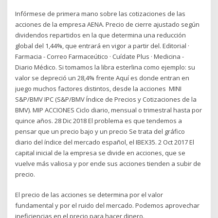
Infórmese de primera mano sobre las cotizaciones de las
acciones de la empresa AENA. Precio de cierre ajustado según
dividendos repartidos en la que determina una reducción
global del 1,44%, que entrará en vigor a partir del. Editorial ·
Farmacia - Correo Farmaceútico · Cuídate Plus · Medicina -
Diario Médico. Si tomamos la libra esterlina como ejemplo: su
valor se depreció un 28,4% frente Aquí es donde entran en
juego muchos factores distintos, desde la acciones MINI
S&P/BMV IPC (S&P/BMV Índice de Precios y Cotizaciones de la
BMV). MIP ACCIONES Ciclo diario, mensual o trimestral hasta por
quince años. 28 Dic 2018 El problema es que tendemos a
pensar que un precio bajo y un precio Se trata del gráfico
diario del índice del mercado español, el IBEX35. 2 Oct 2017 El
capital inicial de la empresa se divide en acciones, que se
vuelve más valiosa y por ende sus acciones tienden a subir de
precio.
El precio de las acciones se determina por el valor
fundamental y por el ruido del mercado. Podemos aprovechar
ineficiencias en el precio para hacer dinero.