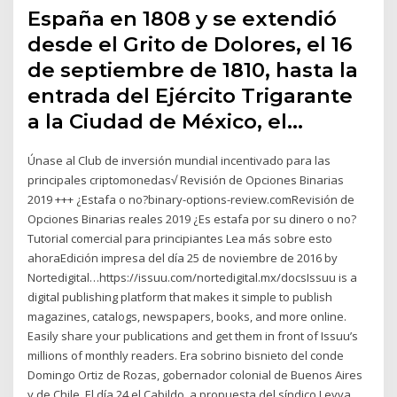
España en 1808 y se extendió
desde el Grito de Dolores, el 16
de septiembre de 1810, hasta la
entrada del Ejército Trigarante
a la Ciudad de México, el…
Únase al Club de inversión mundial incentivado para las
principales criptomonedas√ Revisión de Opciones Binarias
2019 +++ ¿Estafa o no?binary-options-review.comRevisión de
Opciones Binarias reales 2019 ¿Es estafa por su dinero o no?
Tutorial comercial para principiantes Lea más sobre esto
ahoraEdición impresa del día 25 de noviembre de 2016 by
Nortedigital…https://issuu.com/nortedigital.mx/docsIssuu is a
digital publishing platform that makes it simple to publish
magazines, catalogs, newspapers, books, and more online.
Easily share your publications and get them in front of Issuu’s
millions of monthly readers. Era sobrino bisnieto del conde
Domingo Ortiz de Rozas, gobernador colonial de Buenos Aires
y de Chile. El día 24 el Cabildo, a propuesta del síndico Leyva,