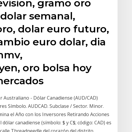
evision, gramo oro
 dolar semanal,
oro, dolar euro futuro,
ambio euro dolar, dia
nmv,
en, oro bolsa hoy
rmercados
lar Australiano - Dólar Canadiense (AUD/CAD)
res Símbolo. AUDCAD. Subclase / Sector. Minor.
rmina el Año con los Inversores Retirando Acciones
l dólar canadiense (símbolo: $ y C$; código: CAD) es
calle Threadneedle del corazón del distrito