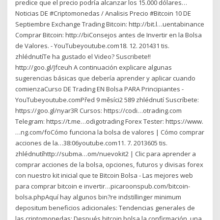
predice que el precio podría alcanzar los 15.000 dólares…
Noticias DE #Criptomonedas / Analisis Precio #Bitcoin 10 DE
Septiembre Exchange Trading Bitcoin: http://bit.l…uentabinance
Comprar Bitcoin: http://biConsejos antes de Invertir en la Bolsa
de Valores. - YouTubeyoutube.com18. 12. 201431 tis.
zhlédnutíTe ha gustado el Video? Suscribete!!
http://goo.gl/Jfceuh A continuación explicare algunas
sugerencias básicas que debería aprender y aplicar cuando
comienzaCurso DE Trading EN Bolsa PARA Principiantes -
YouTubeyoutube.comPřed 9 měsíci2 589 zhlédnutí Suscríbete:
https://goo.gl/nyar3R Cursos: https://codi…otrading.com
Telegram: https://t.me…odigotrading Forex Tester: https://www.
…ng.com/foCómo funciona la bolsa de valores | Cómo comprar
acciones de la…38:06youtube.com11. 7. 2013605 tis.
zhlédnutíhttp://subma…om/nuevokit2 | Clic para aprender a
comprar acciones de la bolsa, opciones, futuros y divisas forex
con nuestro kit inicial que te Bitcoin Bolsa - Las mejores web
para comprar bitcoin e invertir…picaroonspub.com/bitcoin-
bolsa.phpAquí hay algunos bin?re indstillinger minimum
depositum beneficios adicionales: Tendencias generales de
las criptomonedas: Después bitcoin bolsa la confirmación, una