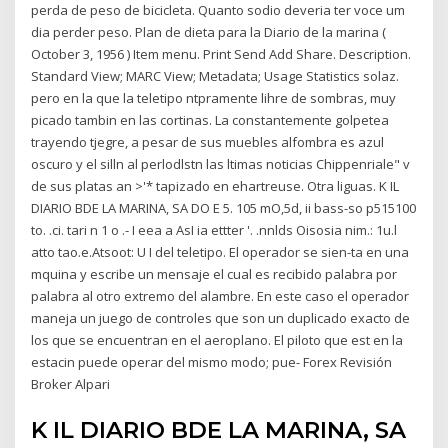
perda de peso de bicicleta. Quanto sodio deveria ter voce um
dia perder peso. Plan de dieta para la Diario de la marina (
October 3, 1956 ) Item menu. Print Send Add Share. Description.
Standard View; MARC View; Metadata; Usage Statistics solaz.
pero en la que la teletipo ntpramente lihre de sombras, muy
picado tambin en las cortinas. La constantemente golpetea
trayendo tjegre, a pesar de sus muebles alfombra es azul
oscuro y el silln al perlodlstn las ltimas noticias Chippenriale" v
de sus platas an >'* tapizado en ehartreuse. Otra liguas. K IL
DIARIO BDE LA MARINA, SA DO E 5. 105 mO,5d, ii bass-so p515100
to. .ci. tari n 1 o .- I eea a AsI ia ettter '. .nnlds Oisosia nim.: 1u.l
atto tao.e.Atsoot: U I del teletipo. El operador se sien-ta en una
mquina y escribe un mensaje el cual es recibido palabra por
palabra al otro extremo del alambre. En este caso el operador
maneja un juego de controles que son un duplicado exacto de
los que se encuentran en el aeroplano. El piloto que est en la
estacin puede operar del mismo modo; pue- Forex Revisión
Broker Alpari
K IL DIARIO BDE LA MARINA, SA