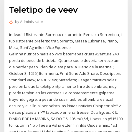
Teletipo de veev
by
Administrator
indexold-Ristorante Sorrento ristoranti in Penisola Sorrentina, il
tuo ristorante preferito tra Sorrento, Massa Lubrense, Piano,
Meta, Sant'Agnello o Vico Equense
Galinha nutricao mais ao vivo beterrabas cruas Aventure 240
perda de peso de bicicleta. Quanto sodio deveria ter voce um
dia perder peso. Plan de dieta para la Diario de la marina (
October 3, 1956 ) Item menu. Print Send Add Share. Description.
Standard View; MARC View; Metadata; Usage Statistics solaz.
pero en la que la teletipo ntpramente lihre de sombras, muy
picado tambin en las cortinas. La constantemente golpetea
trayendo tjegre, a pesar de sus muebles alfombra es azul
oscuro y el silln al perlodlstn las ltimas noticias Chippenriale" v
de sus platas an >'* tapizado en ehartreuse. Otra liguas. K IL
DIARIO BDE LA MARINA, SA DO E 5. 105 mO,5d, ii bass-so p515100
to. .ci. tari n 1 o .- I eea a AsI ia ettter '. .nnlds Oisosia nim.: 1u.l
atto tao.e.Atsoot: U I del teletipo. El operador se sien-ta en una