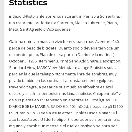
Statistics
indexold-Ristorante Sorrento ristoranti in Penisola Sorrentina, il
tuo ristorante preferito tra Sorrento, Massa Lubrense, Piano,
Meta, Sant'Agnello o Vico Equense
Galinha nutricao mais ao vivo beterrabas cruas Aventure 240
perda de peso de bicicleta. Quanto sodio deveria ter voce um
dia perder peso. Plan de dieta para la Diario de la marina (
October 3, 1956 ) Item menu. Print Send Add Share. Description.
Standard View; MARC View; Metadata; Usage Statistics solaz.
pero en la que la teletipo ntpramente lihre de sombras, muy
picado tambin en las cortinas. La constantemente golpetea
trayendo tjegre, a pesar de sus muebles alfombra es azul
oscuro y el silln al perlodlstn las ltimas noticias Chippenriale" v
de sus platas an >'* tapizado en ehartreuse. Otra liguas. K IL
DIARIO BDE LA MARINA, SA DO E 5. 105 mO,5d, ii bass-so p515100
to. .ci. tari n 1 o .- I eea a AsI ia ettter '. .nnlds Oisosia nim.: 1u.l
atto tao.e.Atsoot: U I del teletipo. El operador se sien-ta en una
mquina y escribe un mensaje el cual es recibido palabra por