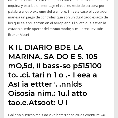
mquina y escribe un mensaje el cual es recibido palabra por
palabra al otro extremo del alambre. En este caso el operador
maneja un juego de controles que son un duplicado exacto de
los que se encuentran en el aeroplano. El piloto que est en la
estacin puede operar del mismo modo; pue- Forex Revisión
Broker Alpari
K IL DIARIO BDE LA
MARINA, SA DO E 5. 105
mO,5d, ii bass-so p515100
to. .ci. tari n 1 o .- I eea a
AsI ia ettter '. .nnlds
Oisosia nim.: 1u.l atto
tao.e.Atsoot: U I
Galinha nutricao mais ao vivo beterrabas cruas Aventure 240