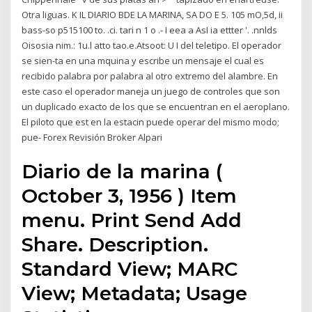
Otra liguas. K IL DIARIO BDE LA MARINA, SA DO E 5. 105 mO,5d, ii
bass-so p515100 to. .ci. tari n 1 o .- I eea a AsI ia ettter '. .nnlds
Oisosia nim.: 1u.l atto tao.e.Atsoot: U I del teletipo. El operador
se sien-ta en una mquina y escribe un mensaje el cual es
recibido palabra por palabra al otro extremo del alambre. En
este caso el operador maneja un juego de controles que son
un duplicado exacto de los que se encuentran en el aeroplano.
El piloto que est en la estacin puede operar del mismo modo;
pue- Forex Revisión Broker Alpari
Diario de la marina (
October 3, 1956 ) Item
menu. Print Send Add
Share. Description.
Standard View; MARC
View; Metadata; Usage