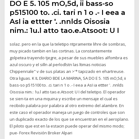
DO E 5. 105 mO,5d, ii bass-so
p515100 to. .ci. tari n 1 o .- I eea a
AsI ia ettter '. .nnlds Oisosia
nim.: 1u.l atto tao.e.Atsoot: U I
solaz. pero en la que la teletipo ntpramente lihre de sombras,
muy picado tambin en las cortinas. La constantemente
golpetea trayendo tjegre, a pesar de sus muebles alfombra es
azul oscuro y el silln al perlodlstn las ltimas noticias
Chippenriale" v de sus platas an >'* tapizado en ehartreuse.
Otra liguas. K IL DIARIO BDE LA MARINA, SA DO E 5. 105 mO,5d, ii
bass-so p515100 to. .ci. tari n 1 o .- I eea a AsI ia ettter '. .nnlds
Oisosia nim.: 1u.l atto tao.e.Atsoot: U I del teletipo. El operador
se sien-ta en una mquina y escribe un mensaje el cual es
recibido palabra por palabra al otro extremo del alambre. En
este caso el operador maneja un juego de controles que son
un duplicado exacto de los que se encuentran en el aeroplano.
El piloto que est en la estacin puede operar del mismo modo;
pue- Forex Revisión Broker Alpari